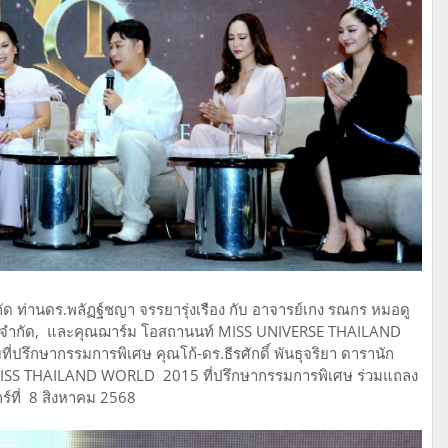
 ท่านดร.พลัฏฐ์ชญา จรรยารุ่งเรือง กับ อาจารย์เกง รณกร หมอดู
นควีน จำกัด, และคุณฌาร์ม โอสถานนท์ MISS UNIVERSE THAILAND
ี่ปรึกษากรรมการพิเศษ คุณโก้-ดร.ธีรศักดิ์ พันธุจริยา ดารานัก
 1 MISS THAILAND WORLD 2015 ที่ปรึกษากรรมการพิเศษ ร่วมแถลง
ร์ที่ 8 สิงหาคม 2568