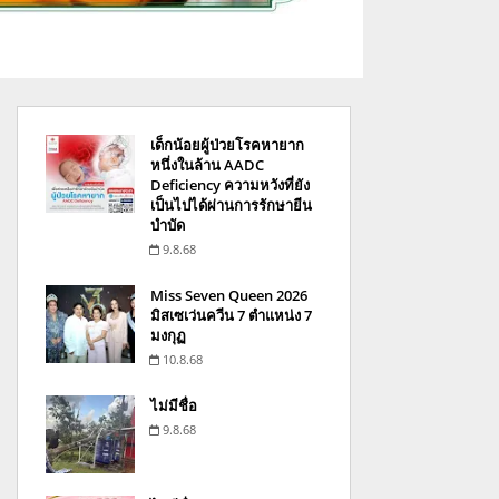
เด็กน้อยผู้ป่วยโรคหายาก
หนึ่งในล้าน AADC
Deficiency ความหวังที่ยัง
เป็นไปได้ผ่านการรักษายีน
บำบัด
9.8.68
Miss Seven Queen 2026
มิสเซเว่นควีน 7 ตำแหน่ง 7
มงกุฏ
10.8.68
ไม่มีชื่อ
9.8.68