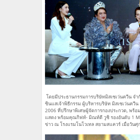
โดยมีประธานกรรมการบริษัทมิสเซเว่นควีน จำกัด
ซินแสเจ้าพิธีกรรม ผู้บริหารบริษัท มิสเซเว่
2006 ที่ปรึกษาพิเศษผู้จัดการกองประกวด, พร้อมท
แสดง พร้อมคุณกิฟท์- มิณท์ดี วูชิ รองอันดับ
ข่าว ณ โรงแรมโนโวเทล สยามสแควร์ เมื่อวันศุก