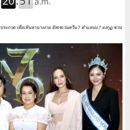
วมประกวด
เพื่อเฟ้นหานางงาม มิสเซเว่นควีน 7 ตำแหน่ง 7 มงกุฏ ชวน