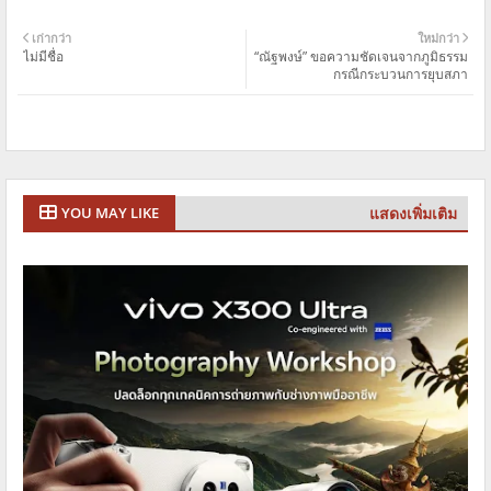
เก่ากว่า
ใหม่กว่า
ไม่มีชื่อ
“ณัฐพงษ์” ขอความชัดเจนจากภูมิธรรม
กรณีกระบวนการยุบสภา
แสดงเพิ่มเติม
YOU MAY LIKE