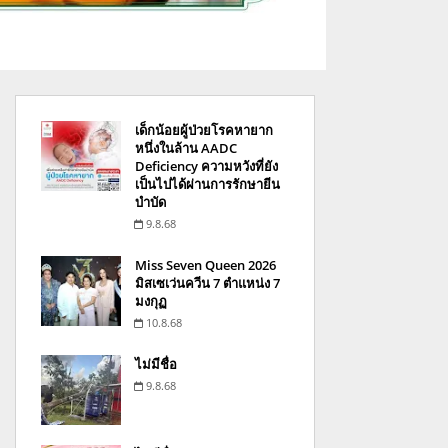
เด็กน้อยผู้ป่วยโรคหายาก
หนึ่งในล้าน AADC
Deficiency ความหวังที่ยัง
เป็นไปได้ผ่านการรักษายีน
บำบัด
9.8.68
Miss Seven Queen 2026
มิสเซเว่นควีน 7 ตำแหน่ง 7
มงกุฏ
10.8.68
ไม่มีชื่อ
9.8.68