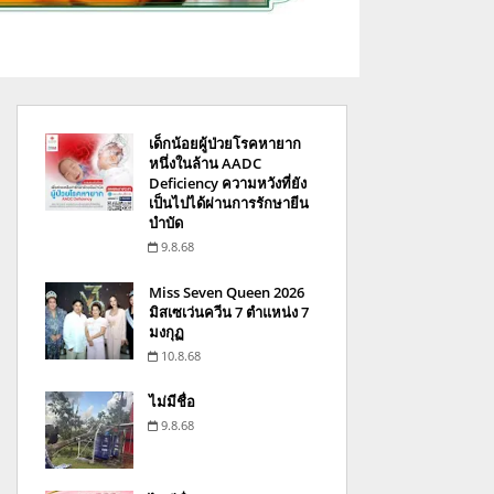
เด็กน้อยผู้ป่วยโรคหายาก
หนึ่งในล้าน AADC
Deficiency ความหวังที่ยัง
เป็นไปได้ผ่านการรักษายีน
บำบัด
9.8.68
Miss Seven Queen 2026
มิสเซเว่นควีน 7 ตำแหน่ง 7
มงกุฏ
10.8.68
ไม่มีชื่อ
9.8.68