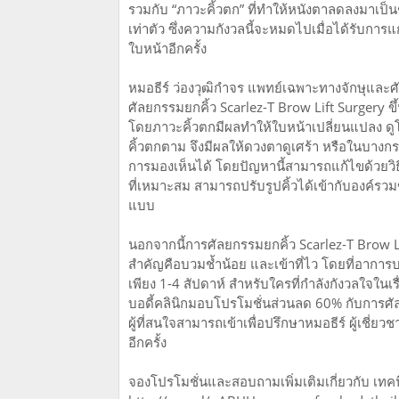
รวมกับ “ภาวะคิ้วตก” ที่ทำให้หนังตาลดลงมาเป็น
เท่าตัว ซึ่งความกังวลนี้จะหมดไปเมื่อได้รับการแ
ใบหน้าอีกครั้ง
หมอธีร์ ว่องวุฒิกำจร แพทย์เฉพาะทางจักษุและศ
ศัลยกรรมยกคิ้ว Scarlez-T Brow Lift Surgery ข
โดยภาวะคิ้วตกมีผลทำให้ใบหน้าเปลี่ยนแปลง ดู
คิ้วตกตาม จึงมีผลให้ดวงตาดูเศร้า หรือในบางก
การมองเห็นได้ โดยปัญหานี้สามารถแก้ไขด้วยวิธีผ่
ที่เหมาะสม สามารถปรับรูปคิ้วได้เข้ากับองค์รวม
แบบ
นอกจากนี้การศัลยกรรมยกคิ้ว Scarlez-T Brow Lif
สำคัญคือบวมช้ำน้อย และเข้าที่ไว โดยที่อาการบว
เพียง 1-4 สัปดาห์ สำหรับใครที่กำลังกังวลใจในเร
บอดี้คลินิกมอบโปรโมชั่นส่วนลด 60% กับการศั
ผู้ที่สนใจสามารถเข้าเพื่อปรึกษาหมอธีร์ ผู้เชี่ย
อีกครั้ง
จองโปรโมชั่นและสอบถามเพิ่มเติมเกี่ยวกับ เทคนิ