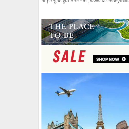
http://goo.gl/uABHHm , www.facebodythaila