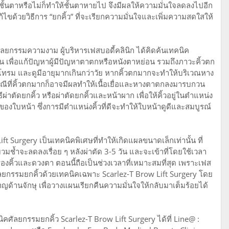
ชั้นตาหรือไม่ก็ทำให้ชั้นตาหายไป จึงมีผลให้ความมั่นใจลดลงไปอีก
ก้ไขด้วยวิธีการ “ยกคิ้ว” ที่จะเรียกความมั่นใจและเพิ่มความสดใสให้
ัลยกรรมความงาม ผู้บริหารเฟสบอดี้คลินิก ได้คิดค้นเทคนิค
ึ้น เพื่อแก้ปัญหาผู้มีปัญหาตาตกหรือหนังตาหย่อน รวมถึงภาวะคิ้วตก
โทรม และดูมีอายุมากเกินกว่าวัย หากคิ้วตกมากจะทำให้บริเวณหาง
รณีที่คิ้วตกมากก็อาจมีผลทำให้เนื้อเยื่อและหางตาตกลงมารบกวน
าตัดยกคิ้ว หรือผ่าตัดยกคิ้วและหน้าผาก เพื่อให้คิ้วอยู่ในตำแหน่ง
ของใบหน้า ซึ่งการมีตำแหน่งคิ้วที่ดีจะทำให้ใบหน้าดูดีและสมบูรณ์
t Surgery เป็นเทคนิคพิเศษที่ทำให้เกิดแผลขนาดเล็กเท่านั้น ที่
มช้ำจะลดลงเรื่อย ๆ หลังผ่าตัด 3-5 วัน และจะเข้าที่โดยใช้เวลา
ื่องคิ้วและดวงตา ตอนนี้ถือเป็นช่วงเวลาที่เหมาะสมที่สุด เพราะเฟส
ลยกรรมยกคิ้วด้วยเทคนิคเฉพาะ Scarlez-T Brow Lift Surgery โดย
วชาญด้านจักษุ เพื่อวางแผนเรียกคืนความมั่นใจให้กลับมาเต็มร้อยได้
คศัลยกรรมยกคิ้ว Scarlez-T Brow Lift Surgery ได้ที่ Line@ :