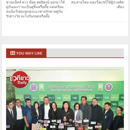
ชายแฮ็คส์ ควง ท๊อด สุทธิพงษ์ ออกมาให้
สน.สายไหม มอบวีลแชร์ให้ผู้ป่วยติด
ดูกันเองว่าจะเป็นคู่จิ้นหรือมั๊ย แต่เตรียม
เตียง
ลงเอ็มวีเพลงลูกทุ่งแนวชายรักชายคู่กัน
รักต่างวัย จะไปกันรอดหรือมั๊ย
YOU MAY LIKE