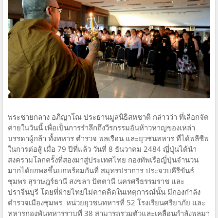
พระชายกลาง อภิญาโณ ประธานมูลนิธิสหชาติ กล่าวว่า ที่เลือกจัด
ค่ายในวันนี้ เพื่อเป็นการรำลึกถึงวีรกรรมอันห้าวหาญของเหล่า
บรรดาผู้กล้า ทั้งทหาร ตำรวจ พลเรือน และยุวชนทหาร ที่ได้พลีชีพ
ในการต่อสู้ เมื่อ 79 ปีที่แล้ว วันที่ 8 ธันวาคม 2484 ญี่ปุ่นได้นำ
สงครามโลกครั้งที่สองมาสู่ประเทศไทย กองทัพเรือญี่ปุ่นจำนวน
มากได้ยกพลขึ้นบกพร้อมกันที่ สมุทรปราการ ประจวบคีรีขันธ์
ชุมพร สุราษฎร์ธานี สงขลา ปัตตานี นครศรีธรรมราช และ
ปราจีนบุรี โดยที่ฝ่ายไทยไม่คาดคิดในเหตุการณ์นั้น มีกองกำลัง
ตำรวจเมืองชุมพร หน่วยยุวชนทหารที่ 52 โรงเรียนศรียาภัย และ
ทหารกองพันทหารราบที่ 38 สามารถรวมตัวและเคลื่อนกำลังพลมา