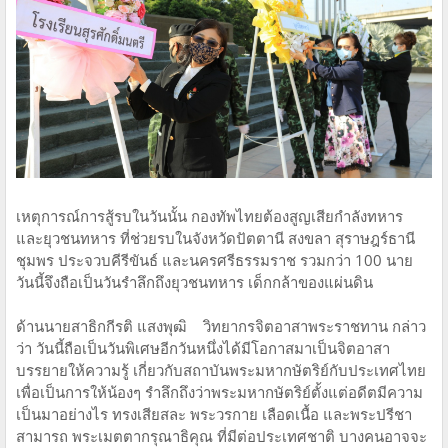
เหตุการณ์การสู้รบในวันนั้น กองทัพไทยต้องสูญเสียกำลังทหาร
และยุวชนทหาร ที่ช่วยรบในจังหวัดปัตตานี สงขลา สุราษฎร์ธานี
ชุมพร ประจวบคีรีขันธ์ และนครศรีธรรมราช รวมกว่า 100 นาย
วันนี้จึงถือเป็นวันรำลึกถึงยุวชนทหาร เด็กกล้าของแผ่นดิน
ด้านนายสาธิกกีรติ แสงพุฒิ วิทยากรจิตอาสาพระราชทาน กล่าว
ว่า วันนี้ถือเป็นวันพิเศษอีกวันหนึ่งได้มีโอกาสมาเป็นจิตอาสา
บรรยายให้ความรู้ เกี่ยวกับสถาบันพระมหากษัตริย์กับประเทศไทย
เพื่อเป็นการให้น้องๆ รำลึกถึงว่าพระมหากษัตริย์ตั้งแต่อดีตมีความ
เป็นมาอย่างไร ทรงเสียสละ พระวรกาย เลือดเนื้อ และพระปรีชา
สามารถ พระเมตตากรุณาธิคุณ ที่มีต่อประเทศชาติ บางคนอาจจะ