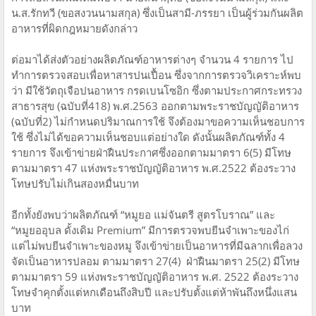
น.ส.รักทวี (ขอสงวนนามสกุล) ซึ่งเป็นสามี-ภรรยา เป็นผู้ร่วมกันผลิต
อาหารที่ผิดกฎหมายดังกล่าว
ต่อมาได้ส่งตัวอย่างผลิตภัณฑ์อาหารต่างๆ จำนวน 4 รายการ ไป
ทำการตรวจสอบเพื่อหาสารปนเปื้อน ซึ่งจากการตรวจวิเคราะห์พบ
ว่า มีใช้วัตถุเจือปนอาหาร กรดเบนโซอิก ซึ่งตามประกาศกระทรวง
สาธารสุข (ฉบับที่418) พ.ศ.2563 ออกตามพระราชบัญญัติอาหาร
(ฉบับที่2) ไม่กำหนดปริมาณการใช้ จึงต้องมาขอความเห็นชอบการ
ใช้ ซึ่งไม่ได้ขอความเห็นชอบแต่อย่างใด ดังนั้นผลิตภัณฑ์ทั้ง 4
รายการ จึงเข้าข่ายฝ่าฝืนประกาศซึ่งออกตามมาตรา 6(5) มีโทษ
ตามมาตรา 47 แห่งพระราชบัญญัติอาหาร พ.ศ.2522 ต้องระวาง
โทษปรับไม่เกินสองหมื่นบาท
อีกทั้งยังพบว่าผลิตภัณฑ์ “หมูยอ แม่จันตรี สูตรโบราณ” และ
“หมูยออุบล ดั้งเดิม Premium” มีการตรวจพบยีนจำเพาะของไก่
แต่ไม่พบยีนจำเพาะของหมู จึงเข้าข่ายเป็นอาหารที่มีฉลากเพื่อลวง
จัดเป็นอาหารปลอม ตามมาตรา 27(4) ฝ่าฝืนมาตรา 25(2) มีโทษ
ตามมาตรา 59 แห่งพระราชบัญญัติอาหาร พ.ศ. 2522 ต้องระวาง
โทษจำคุกตั้งแต่หกเดือนถึงสิบปี และปรับตั้งแต่ห้าพันถึงหนึ่งแสน
บาท