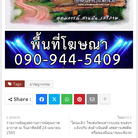
Tags
อาชญากรรม
เก่ากว่า
ใหม่กว่า
รายงานข้อมูลสถานการณ์คุณภาพ
'โดนแล้ว' โชเฟอร์ดมสารระเหย ขนส่งฯ
อากาศ ณ วันอาทิตย์ที่ 24 เมษายน
แจ้งปรับ ส่งดำเนินคดี เสพสารเสพติด
2565
หรือของมึนเมาขณะขับรถ