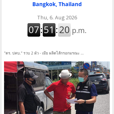
Bangkok, Thailand
"ตร. ปคบ." รวบ 2 ผัว - เมีย ผลิตไส้กรอกมรณะ ...