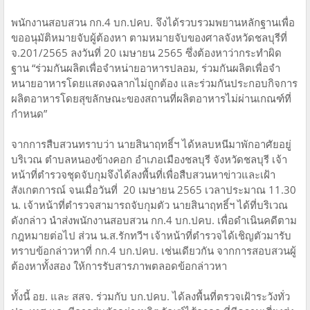
พนักงานสอบสวน กก.4 บก.ปคบ. จึงได้รวบรวมพยานหลักฐานเพื่อ
ขออนุมัติหมายจับผู้ต้องหา ตามหมายจับของศาลจังหวัดชลบุรีที่
จ.201/2565 ลงวันที่ 20 เมษายน 2565 ซึ่งต้องหาว่ากระทำผิด
ฐาน “ร่วมกันผลิตเพื่อจำหน่ายอาหารปลอม, ร่วมกันผลิตเพื่อจำ
หนายอาหารโดยแสดงฉลากไม่ถูกต้อง และร่วมกันประกอบกิจการ
ผลิตอาหารโดยสุขลักษณะของสถานที่ผลิตอาหารไม่ผ่านเกณฑ์ที่
กำหนด”
จากการสืบสวนทราบว่า นายสินาฤทธิ์ฯ ได้หลบหนีมาพักอาศัยอยู่
บริเวณ ตำบลหนองข้างคอก อำเภอเมืองชลบุรี จังหวัดชลบุรี เจ้า
หน้าที่ตำรวจชุดจับกุมจึงได้ลงพื้นที่เพื่อสืบสวนหาข่าวและเฝ้า
สังเกตการณ์ จนเมื่อวันที่ 20 เมษายน 2565 เวลาประมาณ 11.30
น. เจ้าหน้าที่ตำรวจสามารถจับกุมตัว นายสินาฤทธิ์ฯ ได้ที่บริเวณ
ดังกล่าว นำส่งพนักงานสอบสวน กก.4 บก.ปคบ. เพื่อดำเนินคดีตาม
กฎหมายต่อไป ส่วน น.ส.รักทวีฯ เจ้าหน้าที่ตำรวจได้เชิญตัวมารับ
ทราบข้อกล่าวหาที่ กก.4 บก.ปคบ. เช่นเดียวกัน จากการสอบสวนผู้
ต้องหาทั้งสอง ให้การรับสารภาพตลอดข้อกล่าวหา
ทั้งนี้ อย. และ สสจ. ร่วมกับ บก.ปคบ. ได้ลงพื้นที่ตรวจเฝ้าระวังทั่ว