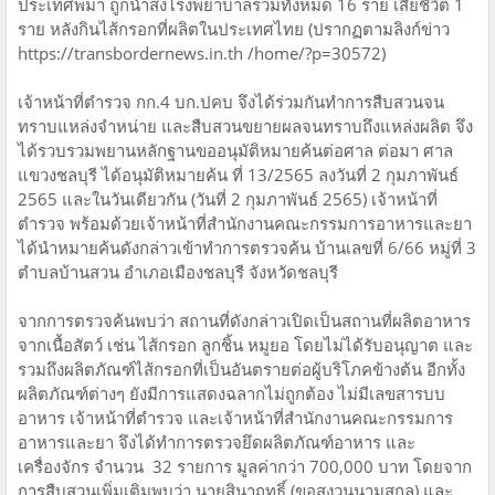
ประเทศพม่า ถูกนำส่งโรงพยาบาลรวมทั้งหมด 16 ราย เสียชีวิต 1
ราย หลังกินไส้กรอกที่ผลิตในประเทศไทย (ปรากฏตามลิงก์ข่าว
https://transbordernews.in.th /home/?p=30572)
เจ้าหน้าที่ตำรวจ กก.4 บก.ปคบ จึงได้ร่วมกันทำการสืบสวนจน
ทราบแหล่งจำหน่าย และสืบสวนขยายผลจนทราบถึงแหล่งผลิต จึง
ได้รวบรวมพยานหลักฐานขออนุมัติหมายค้นต่อศาล ต่อมา ศาล
แขวงชลบุรี ได้อนุมัติหมายค้น ที่ 13/2565 ลงวันที่ 2 กุมภาพันธ์
2565 และในวันเดียวกัน (วันที่ 2 กุมภาพันธ์ 2565) เจ้าหน้าที่
ตำรวจ พร้อมด้วยเจ้าหน้าที่สำนักงานคณะกรรมการอาหารและยา
ได้นำหมายค้นดังกล่าวเข้าทำการตรวจค้น บ้านเลขที่ 6/66 หมู่ที่ 3
ตำบลบ้านสวน อำเภอเมืองชลบุรี จังหวัดชลบุรี
จากการตรวจค้นพบว่า สถานที่ดังกล่าวเปิดเป็นสถานที่ผลิตอาหาร
จากเนื้อสัตว์ เช่น ไส้กรอก ลูกชิ้น หมูยอ โดยไม่ได้รับอนุญาต และ
รวมถึงผลิตภัณฑ์ไส้กรอกที่เป็นอันตรายต่อผู้บริโภคข้างต้น อีกทั้ง
ผลิตภัณฑ์ต่างๆ ยังมีการแสดงฉลากไม่ถูกต้อง ไม่มีเลขสารบบ
อาหาร เจ้าหน้าที่ตำรวจ และเจ้าหน้าที่สำนักงานคณะกรรมการ
อาหารและยา จึงได้ทำการตรวจยึดผลิตภัณฑ์อาหาร และ
เครื่องจักร จำนวน 32 รายการ มูลค่ากว่า 700,000 บาท โดยจาก
การสืบสวนเพิ่มเติมพบว่า นายสินาฤทธิ์ (ขอสงวนนามสกุล) และ