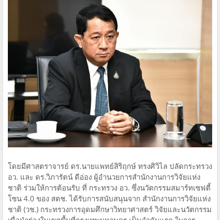
โดยมีศาสตราจารย์ ดร.นายแพทย์สิริฤกษ์ ทรงศิวิไล ปลัดกระทรวง
อว. และ ดร.วิภารัตน์ ดีอ่อง ผู้อำนวยการสำนักงานการวิจัยแห่ง
ชาติ ร่วมให้การต้อนรับ ที่ กระทรวง อว. ซึ่งนวัตกรรมสมาร์ทเซฟตี้
โซน 4.0 ของ สตช. ได้รับการสนับสนุนจาก สำนักงานการวิจัยแห่ง
ชาติ (วช.) กระทรวงการอุดมศึกษาวิทยาศาสตร์ วิจัยและนวัตกรรม
เพื่อนำร่องในเขตพื้นที่กรุงเทพมหานคร เป็นลำดับแรก ในการ