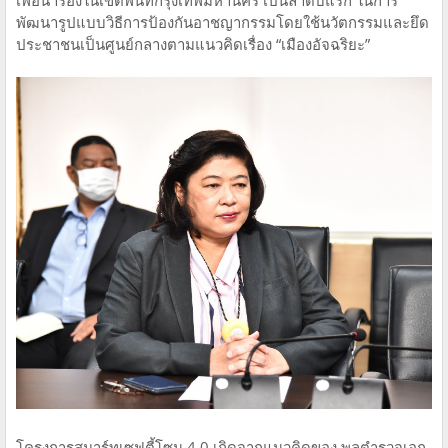
พัฒนารูปแบบวิธีการป้องกันอาชญากรรมโดยใช้นวัตกรรมและยึด
ประชาชนเป็นศูนย์กลางตามแนวคิดเรื่อง “เมืองอัจฉริยะ”
โครงการสมาร์ทเซฟตี้โซน 4.0 เกิดจากแนวคิดของ พลตำรวจเอก