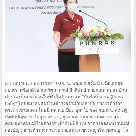
(25 เมษายน 2565) เวลา 10.00 น. พล.ต.อ.สุวัฒน์ แจ้งยอดสุข
ผบ.ตร. พร้อมด้วย คุณรัตนาภรณ์ สีวลีพันธ์ นายกสมาคมแม่บ้าน
ตำรวจ เป็นประธานในพิธีเปิดร้านกาแฟ "ปันรักษ์ คาเฟ่ (Punrak
Cafe)" โดยสมาคมแม่บ้านตำรวจร่วมกับกองบัญชาการตำรวจ
ตระเวนชายแดน โดยมี พล.ต.อ.ปิยะ อุทาโย รอง ผบ.ตร., คณะผู้
บังคับบัญชาระดับสูงของ ตร., ผู้แทนจากหน่วยงานต่าง ๆ และ
คณะสมาคมแม่บ้านตำรวจ เข้าร่วมพิธีฯ ณ อาคารจุลละพราหมณ์
กองบัญชาการตำรวจตระเวนชายแดน แขวงพญาไท เขตพญาไท