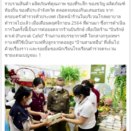
รวบรวมสินค้า ผลิตภัณฑ์คุณภาพ ของที่ระลึก ของขวัญ ผลิตภัณฑ์
ท้องถิ่น ของดีประจำจังหวัด ตลอดจนของกินแสนอร่อย จาก
ครอบครัวตำรวจทั่วประเทศ เปิดหน้าร้านในบริเวณโรงพยาบาล
ตำรวจไปแล้ว เมื่อเดือนพฤศจิกายน 2564 ที่ผ่านมา ซึ่งการดำเนิน
การในครั้งนี้เป็นการต่อยอดจากร้านปันรักษ์ เพื่อเปิดร้าน “ปันรักษ์
คาเฟ่ (Punrak Cafe)” ร้านกาแฟบรรยากาศดี ใจกลางกรุงเทพฯ
กาแฟที่ใช้เป็นกาแฟที่ปลูกจากดอยสูง “บ้านสามหมื่น” ที่เต็มไป
ด้วยเรื่องราว และรอยยิ้มของนักเรียนโรงเรียนตำรวจตระเวน
ชายแดนเบญจมะ 1