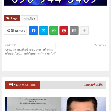
Tags
การเมือง
เก่ากว่า
ใหม่กว่า
ปคม. ทลายเครือข่ายขบวนการค้ากาม
เด็กออนไลน์ ภายใต้ยุทธการ “ดาวลูกไก่”
แสดงเพิ่มเติม
YOU MAY LIKE