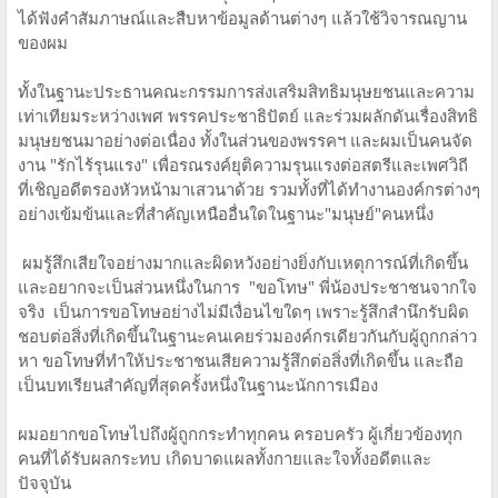
ได้ฟังคำสัมภาษณ์​และสืบหาข้อมูล​ด้านต่างๆ แล้วใช้วิจารณญาน​
ของผม
ทั้งในฐานะประธาน​คณะกรรมการ​ส่งเสริม​สิทธิ​มนุษยชนและ​ความ
เท่า​เทีย​มระหว่าง​เพศ​ พรรคประชาธิปัตย์ และร่วมผลักดันเรื่องสิทธิ
มนุษยชนมาอย่างต่อเนื่อง ทั้งในส่วนของพรรคฯ และผมเป็นคนจัด
งาน "รักไร้รุนแรง" เพื่อรณรงค์​ยุติ​ความรุนแรง​ต่อสตรีและเพศวิถี​
ที่เชิญ​อดีตรองหัวหน้า​มาเสวนาด้วย รวมทั้งที่ได้ทำงานองค์กรต่างๆ
อย่างเข้มข้นและที่สำคัญเหนือ​อื่นใดในฐานะ"​มนุษย์​"คนหนึ่​ง
ผมรู้สึกเสียใจอย่างมากและผิดหวังอย่างยิ่งกับเหตุการณ์ที่เกิดขึ้น
และอยากจะเป็นส่วนหนึ่ง​ในการ "ขอโทษ" พี่น้องประชาชน​จากใจ
จริง เป็น​การขอโทษ​อย่างไม่มีเงื่อนไขใดๆ เพราะรู้สึก​สำนึกรับผิด
ชอบ​ต่อสิ่งที่เกิดขึ้น​ในฐานะคนเคยร่วมองค์กร​เดียวกัน​กับผู้ถูกกล่าว
หา ขอโทษ​ที่ทำให้ประชาชน​เสียความรู้สึก​ต่อสิ่งที่เกิดขึ้น​ และถือ
เป็น​บทเรียน​สำคัญ​ที่สุดครั้งหนึ่ง​ในฐานะ​นักการเมือง​
ผมอยากขอโทษ​ไปถึงผู้​ถูก​กระทำทุกคน ครอบครัว​ ผู้เกี่ยวข้อง​ทุก
คนที่ได้รับผลกระทบ​ เกิดบาดแผลทั้งกายและใจทั้งอดีตและ
ปัจจุบัน​