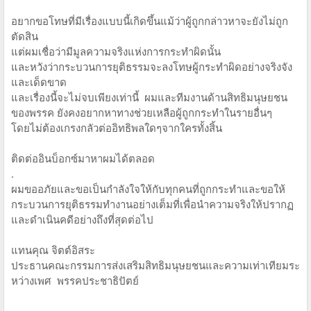
อยากขอโทษ​ที่มีเรื่องแบบนี้​เกิดขึ้น​แม้ว่าผู้ถูกกล่าวหา​จะยังไม่ถูก
ตัดสิน
แต่ผมเ​ชื่อว่า​มีมูลความจริง​แห่งการกระทำผิดนั้น
และหวังว่ากระบวนการ​ยุติธรรม​จะลงโทษ​ผู้กระทำผิด​อย่าง​จริงจัง
และเด็ดขาด
และเรื่องนี้จะไม่จบเพียงเท่านี้​ ผมและทีมงานด้านสิทธิม​นุษยชน
ของพรรค ยังคงอยากหาทางช่วยเหลือ​ผู้ถูกกระทำในรายอื่นๆ
โดยไม่ต้องเกรงกลัว​ต่ออิทธิพล​ใดๆจากใครทั้งสิ้น
ติดต่อ​อินบ็อกซ์​มาหาผมได้ตลอด
.
ผมขออภัยและขอเป็นกำลังใจให้กับทุกคนที่ถูก​กระทำและขอให้
กระบวนการ​ยุติธรรม​ทำงานอย่างเต็มที่​เพื่อนำความจริงให้ปรากฏ​
และดำเนินคดีอย่างถึงที่​สุดต่อไป
แทนคุณ​ จิตต์​อิสระ
ประธานคณะกรรมการ​ส่งเสริม​สิทธิ​มนุษยชนและ​ความเท่า​เทีย​มระ
หว่าง​เพศ​ พรรค​ประชาธิปั​ตย์