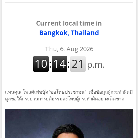
Current local time in
Bangkok, Thailand
แทนคุณ​ โพสต์​เฟซบุ๊ค​"ขอโทษ​ประชาชน" เชื่อข้อมูล​ผู้กระทำผิด​มี
มูล​ขอให้กระบวนการ​ยุติธรรม​ลงโทษ​ผู้กระทำผิด​อย่างเด็ดขาด