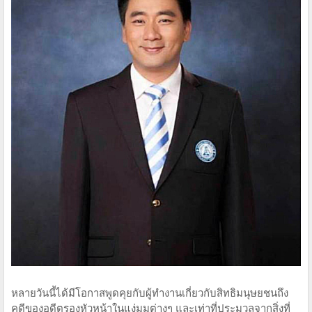
หลายวันนี้​ได้มีโอกาส​พูดคุย​กับผู้ทำงานเกี่ยวกับสิทธิ​มนุษยชน​ถึง
คดีของอดีตรองหัวหน้า​ในแง่มุมต่างๆ และเท่าที่ประมวลจากสิ่งที่