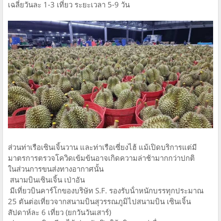
เฉลี่ยวันละ 1-3 เที่ยว ระยะเวลา 5-9 วัน
ส่วนท่าเรือเซินเจิ้นวาน และท่าเรือเซี่ยงไฮ้ แม้เปิดบริการแต่มี
มาตรการตรวจโควิดเข้มข้นอาจเกิดความล่าช้ามากกว่าปกติ
ในส่วนการขนส่งทางอากาศนั้น
สนามบินเซินเจิ้น เป่าอัน
มีเที่ยวบินคาร์โกของบริษัท S.F. รองรับน้ําหนักบรรทุกประมาณ
25 ตันต่อเที่ยวจากสนามบินสุวรรณภูมิไปสนามบิน เซินเจิ้น
สัปดาห์ละ 6 เที่ยว (ยกวันวันเสาร์)