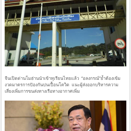
จีนเปิดด่านโมฮ่านนำเข้าทุเรียนไทยแล้ว “อลงกรณ์”ย้ำต้องเข้ม
งวดมาตรการปัองกันปนเปื้อนโควิด แนะผู้ส่งออกบริหารความ
เสี่ยงเพิ่มการขนส่งทางเรือทางอากาศเพิ่ม