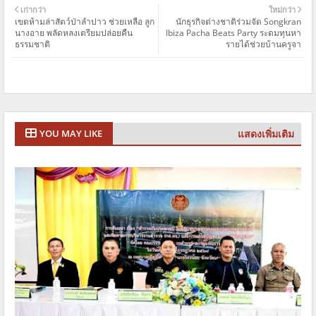
เก่ากว่า
ใหม่กว่า
เขตห้ามล่า​สัตว์ป่าลำปาว ช่วยเหลือ​ ลูก
นักธุรกิจต่างชาติร่วมจัด Songkran
นางอาย​ พลัดหลงเตรียมปล่อยคืน
Ibiza Pacha Beats Party ระดมทุนหา
ธรรมชาติ
รายได้ช่วยบ้านครูจา
แสดงเพิ่มเติม
YOU MAY LIKE