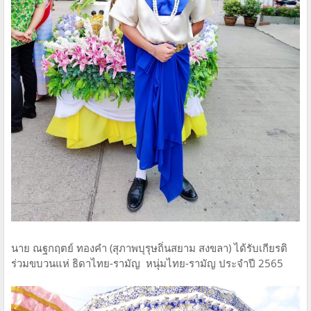
นาย ณฐกฤตย์ ทองคำ (สุภาพบุรุษถิ่นสยาม สงขลา) ได้รับเกียรติ
ร่วมขบวนแห่ ธิดาไทย-รามัญ หนุ่มไทย-รามัญ ประจำปี 2565