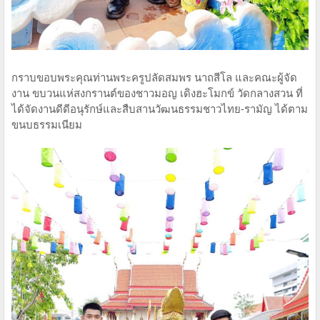
กราบขอบพระคุณท่านพระครูปลัดสมพร นาถสีโล และคณะผู้จัด
งาน ขบวนแห่สงกรานต์ของชาวมอญ เดิงฮะโมกข์ วัดกลางสวน ที่
ได้จัดงานดีดีอนุรักษ์และสืบสานวัฒนธรรมชาวไทย-รามัญ ได้ตาม
ขนบธรรมเนียม