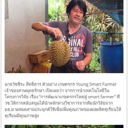
นายวัชชิระ สิทธิสาร​ ตัวอย่าง​ เกษตรกร Young Smart Farmer​
เจ้าของสวน​พุทธ​รักษา​ เปิดเผย​ว่า จากการนำเทคโนโลยี​ใน
โครงการวิจัย เรื่อง “การพัฒนาเกษตรกรไทยสู่ smart farmer" ที่​
วช.ให้การสนับสนุน​ได้นำหลักทางวิชาการจากทีมนักวิจัยจาก​
มธ.มาผสมผสาน​ประยุกต์ใช้​เพื่อเพิ่มคุณภาพของผลผลิต​ทุเรียน​ให้
ทุเรียนมีคุณภาพสูง