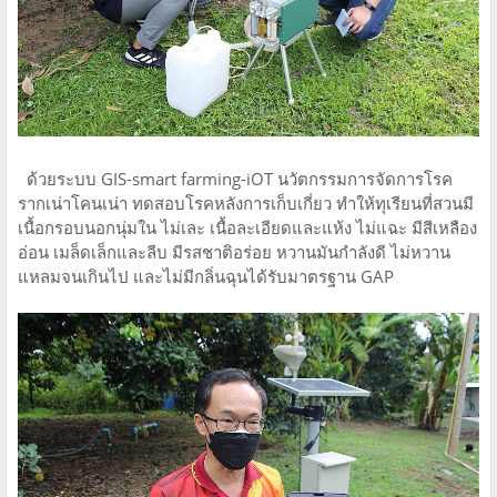
ด้วยระบบ GIS-smart farming-iOT นวัตกรรมการจัดการโรค
รากเน่าโคนเน่า ทดสอบโรคหลังการเก็บเกี่ยว​ ทำให้ทุเรียนที่สวนมี
เนื้อกรอบนอกนุ่มใน ไม่เละ เนื้อละเอียดและแห้ง ไม่แฉะ มีสีเหลือง
อ่อน เมล็ดเล็กและลีบ มีรสชาติอร่อย หวานมันกำลังดี ไม่หวาน
แหลมจนเกินไป​ และไม่มีกลิ่น​ฉุน​ได้รับมาตรฐาน GAP