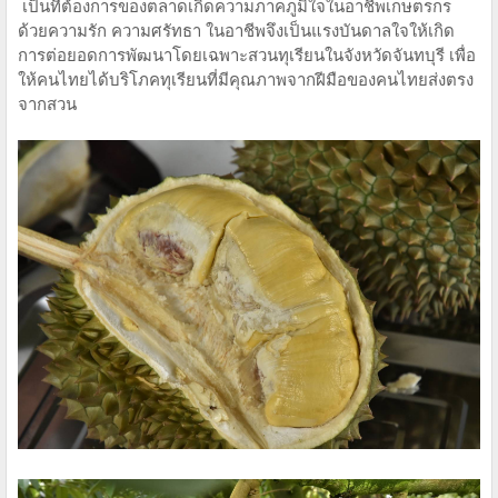
​ เป็น​ที่ต้องการของตลาดเกิดความภาคภูมิใจ​ในอาชีพเกษตรกร​
ด้วยความรัก ความศรัทธา​ ในอาชีพจึงเป็นแรงบันดาลใจให้เกิด
การต่อยอดการพัฒนาโดยเฉพาะสวนทุเรียนในจังหวัดจันทบุรี​ เพื่อ
ให้คนไทยได้บริโภคทุเรียนที่มีคุณภาพจากฝีมือ​ของคนไทยส่งตรง
จากสวน