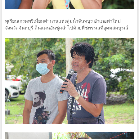
ทุเรียนเกรดพรีเมี่ยมตำนานแห่งลุ่มน้ำจันทบูร อำเภอท่าใหม่
จังหวัด​จันทบุรี​ ดินแดนอันชุ่มฉ่ำไปด้วยพืชพรรณที่อุดมสมบูรณ์​