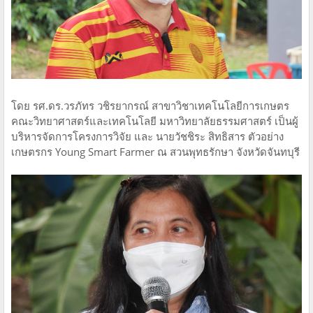
โดย รศ.ดร.วรภัทร วชิรยากรณ์ สาขาวิชาเทคโนโลยีการเกษตร
คณะวิทยาศาสตร์และเทคโนโลยี มหาวิทยาลัยธรรมศาสตร์ เป็นผู้
บริหารจัดการโครงการวิจัย และ​ นายวัชชิระ สิทธิสาร​ ตัวอย่าง​
เกษตรกร Young Smart Farmer​ ณ​ สวนพุทธรักษา​ จังหวัด​จันทบุรี​