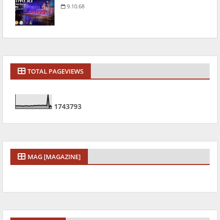
9.10.68
TOTAL PAGEVIEWS
1
7
4
3
7
9
3
MAG [MAGAZINE]