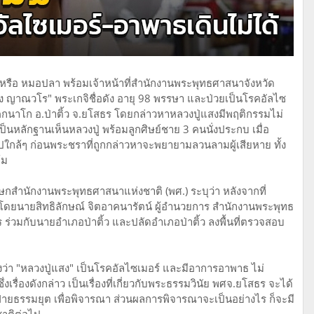
หรือ หมอปลา พร้อมเจ้าหน้าที่สำนักงานพระพุทธศาสนาจังหวัด
 ญาณวโร" พระเกจิชื่อดัง อายุ 98 พรรษา และป่วยเป็นโรคอัลไซ
 ต.โคกนาโก อ.ป่าติ้ว จ.ยโสธร โดยกล่าวหาหลวงปู่แสงมีพฤติกรรมไม่
เป็นหลักฐานเห็นหลวงปู่ พร้อมลูกศิษย์ชาย 3 คนนั่งประกบ เมื่อ
ไปใกล้ๆ ก่อนพระชราที่ถูกกล่าวหาจะพยายามลวนลามผู้เสียหาย ทั้ง
้ม
กสำนักงานพระพุทธศาสนาแห่งชาติ (พศ.)​ ระบุว่า หลังจากที่
โดยนายสิทธิลักษณ์ จิตอาคนารัตน์ ผู้อำนวยการ สำนักงานพระพุทธ
ร ร่วมกับนายอำเภอป่าติ้ว และปลัดอำเภอป่าติ้ว ลงพื้นที่ตรวจสอบ
จ้งว่า "หลวงปู่แสง" เป็นโรคอัลไซเมอร์ และมีอาการอาพาธ ไม่
ึ่งเรื่องดังกล่าว เป็นเรื่องที่เกี่ยวกับพระธรรมวินัย พศจ.ยโสธร จะได้
ธรรมยุต เพื่อพิจารณา ส่วนผลการพิจารณาจะเป็นอย่างไร ก็จะมี