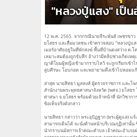
12 พ.ค. 2565 จากกรณีนายจีระพันธ์ เพชรขาว 
ยโสธร และสื่อมวลชน เข้าตรวจสอบ "หลวงปู่แสง
เมอร์อาศัยอยู่ในที่พักสงฆ์ พื้นที่บ้านดงสว่าง
เหมาะสมต้องถูกจับสึก อ้างว่ามีคลิปช่วงเกิดเหตุ
ญาติโยมผู้หญิงเข้ามากราบไหว้ จะถูกเรียกเข้า
ลูบศีรษะ โอบกอด และพยายามดึงเข้าไปหอมแก
ล่าสุด นายสิทธา มูลหงส์ ผู้ตรวจราชการ และโฆษ
สำนักงานพระพุทธศาสนาจังหวัด (พศจ.) ​ยโสธร 
ศาสนา จ.ยโสธร พร้อมด้วยเจ้าหน้าที่ นักวิชากา
ข้อเท็จจริงดังกล่าว
นายสิทธา กล่าวว่า พระอุปัฏฐาก (พระผู้ดูแล)​ แ
สามารถเดินได้ จะนั่งด้านหน้าบริเวณกุฏิเท่านั้น ซ
นำกราบนมัสการเจ้าคณะตำบล เจ้าคณะอำเภอฝ่าย