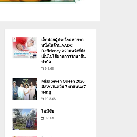
เด็กน้อยผู้ป่วยโรคหายาก
หนึ่งในล้าน AADC
Deficiency ความหวังที่ยัง
เป็นไปได้ผ่านการรักษายีน
บำบัด
9.8.68
Miss Seven Queen 2026
มิสเซเว่นควีน 7 ตำแหน่ง 7
มงกุฏ
10.8.68
ไม่มีชื่อ
9.8.68