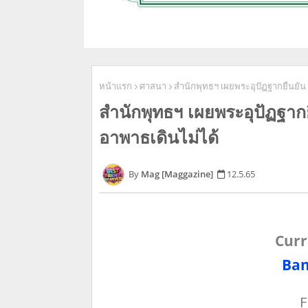
หน้าแรก
ศาสนา
สำนักพุทธฯ เผยพระอุปัฏฐากยืนยัน '
สำนักพุทธฯ เผยพระอุปัฏฐากยื
อาพาธเดินไม่ได้
Mag [Maggazine]
12.5.65
Curr
Ban