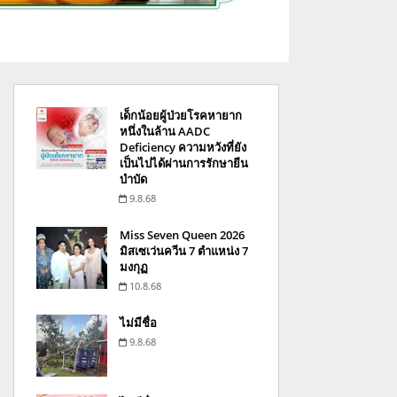
เด็กน้อยผู้ป่วยโรคหายาก
หนึ่งในล้าน AADC
Deficiency ความหวังที่ยัง
เป็นไปได้ผ่านการรักษายีน
บำบัด
9.8.68
Miss Seven Queen 2026
มิสเซเว่นควีน 7 ตำแหน่ง 7
มงกุฏ
10.8.68
ไม่มีชื่อ
9.8.68