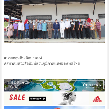
#นายกฤษติน นิลมานนท์
#สมาคมหนังสือพิมพ์ส่วนภูมิภาคแห่งประเทศไทย