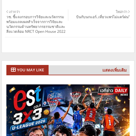
เก่ากว่า
ใหม่กว่า
วช. ชี้แจงกรอบการวิจัยและนวัตกรรม
บินกับนกแอร์..เที่ยวแพร่ไม่แคร์ฝน”
พร้อมแถลงผลสำเร็จจากการวิจัยและ
นวัตกรรมด้านทรัพยากรธรรมชาติและ
สิ่งแวดล้อม NRCT Open House 2022
แสดงเพิ่มเติม
YOU MAY LIKE