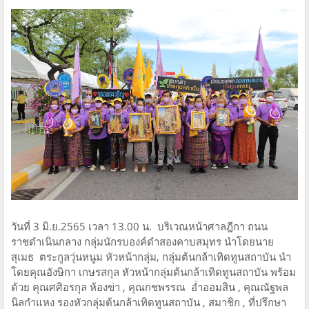
วันที่ 3 มิ.ย.2565 เวลา 13.00 น. บริเวณหน้าศาลฎีกา ถนน
ราชดำเนินกลาง กลุ่มนักรบองค์ดำสองคาบสมุทร นำโดยนาย
สุเมธ ตระกูลวุ่นหนูม หัวหน้ากลุ่ม, กลุ่มต้นกล้าเทิดทูนสถาบัน นำ
โดยคุณอังษิกา เกษรสกุล หัวหน้ากลุ่มต้นกล้าเทิดทูนสถาบัน พร้อม
ด้วย คุณศศิอรกุล ห้องข่า , คุณกชพรรณ อ่ำออมสิน , คุณณัฐพล
นิลกำแหง รองหัวกลุ่มต้นกล้าเทิดทูนสถาบัน , สมาชิก , ที่ปรึกษา