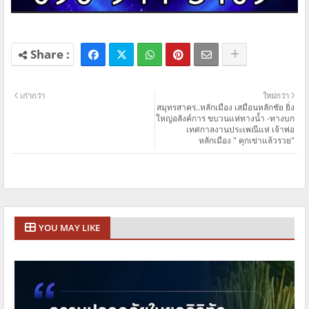
เก่ากว่า
ใหม่กว่า
สมุทรสาคร..หลักเมือง เสมือนหลักชัย ยิ่ง
ใหญ่อลังค์การ ขบวนแห่ทางน้ำ -ทางบก
เทศกาลงานประเพณีแห่ เจ้าพ่อ
หลักเมือง " คุกเข่าแล้วรวย"
YOU MAY LIKE