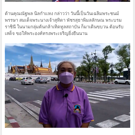
ด้านคุณณัฐพล นิลกำแหง กล่าวว่า วันนี้เป็นวันเฉลิมพระชนม์
พรรษา สมเด็จพระนางเจ้าสุทิดา พัชรสุธาพิมลลักษณ พระบรม
ราชินี ในนามกลุ่มต้นกล้าเทิดทูลสถาบัน ก็มาเดินขบวน ต้อนรับ
เสด็จ ขอให้พระองค์ทรงพระเจริญยิ่งยืนนาน