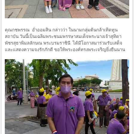
คุณกชพรรณ อ่ำออมสิน กล่าวว่า ในนามกลุ่มต้นกล้าเทิดทูน
สถาบัน วันนี้เป็นเฉลิมพระชนมพรรษาสมเด็จพระนางเจ้าสุทิดา
พัชรสุธาพิมลลักษณ พระบรมราชินี ได้มีโอกาสมาร่วมรับเสด็จ
และแสดงความจงรักภักดี ขอให้พระองค์ทรงพระเจริญยิ่งยืนนาน