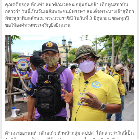
คุณศศิอรกุล ห้องข่า สมาชิกมวลชน กลุ่มต้นกล้า เทิดทูนสถาบัน
กล่าวว่า วันนี้เป็นวันเฉลิมพระชนม์พรรษา สมเด็จพระนางเจ้าสุทิดา
พัชรสุธาพิมลลักษณ พระบรมราชินี ในวันที่ 3 มิถุนายน ของทุกปี
ขอให้องค์ทรงพระเจริญยิ่งยืนนาน
ด้านนายอานนท์ กลิ่นแก้ว หัวหน้ากลุ่ม.ศปปส ได้กล่าวว่าวันนี้เป็น