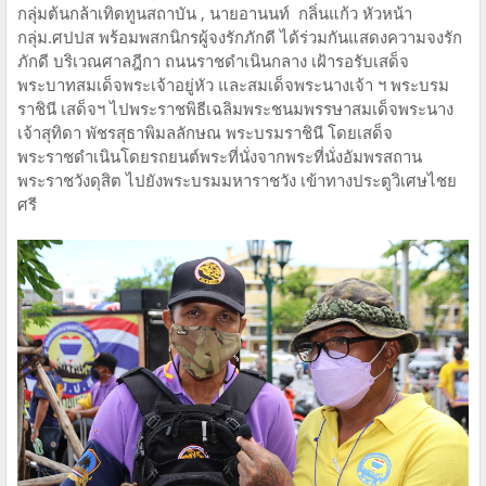
กลุ่มต้นกล้าเทิดทูนสถาบัน , นายอานนท์ กลิ่นแก้ว หัวหน้า
กลุ่ม.ศปปส พร้อมพสกนิกรผู้จงรักภักดี ได้ร่วมกันแสดงความจงรัก
ภักดี บริเวณศาลฎีกา ถนนราชดำเนินกลาง เฝ้ารอรับเสด็จ
พระบาทสมเด็จพระเจ้าอยู่หัว และสมเด็จพระนางเจ้า ฯ พระบรม
ราชินี เสด็จฯ ไปพระราชพิธีเฉลิมพระชนมพรรษาสมเด็จพระนาง
เจ้าสุทิดา พัชรสุธาพิมลลักษณ พระบรมราชินี โดยเสด็จ
พระราชดำเนินโดยรถยนต์พระที่นั่งจากพระที่นั่งอัมพรสถาน
พระราชวังดุสิต ไปยังพระบรมมหาราชวัง เข้าทางประตูวิเศษไชย
ศรี