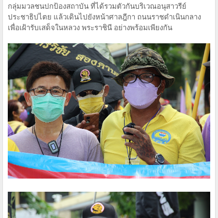
กลุ่มมวลชนปกป้องสถาบัน ที่ได้รวมตัวกันบริเวณอนุสาวรีย์
ประชาธิปไตย แล้วเดินไปยังหน้าศาลฎีกา ถนนราชดำเนินกลาง
เพื่อเฝ้ารับเสด็จในหลวง พระราชินี อย่างพร้อมเพียงกัน