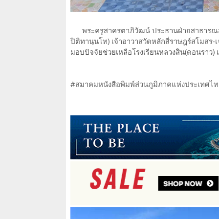
พระครูสาครตาภิวัฒน์ ประธานฝ่ายสาธารณสง
ปิติทานฺนโท) เจ้าอาวาสวัดหลักสี่ราษฎร์สโมสร
มอบปัจจัยช่วยเหลือโรงเรียนหลวงสิน(ดอนราว) เนื
#สมาคมหนังสือพิมพ์ส่วนภูมิภาคแห่งประเทศไ