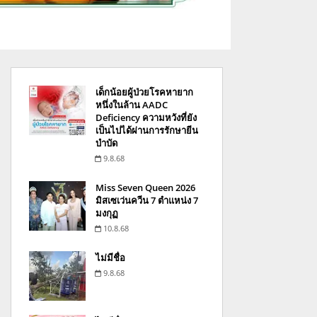
เด็กน้อยผู้ป่วยโรคหายาก
หนึ่งในล้าน AADC
Deficiency ความหวังที่ยัง
เป็นไปได้ผ่านการรักษายีน
บำบัด
9.8.68
Miss Seven Queen 2026
มิสเซเว่นควีน 7 ตำแหน่ง 7
มงกุฏ
10.8.68
ไม่มีชื่อ
9.8.68