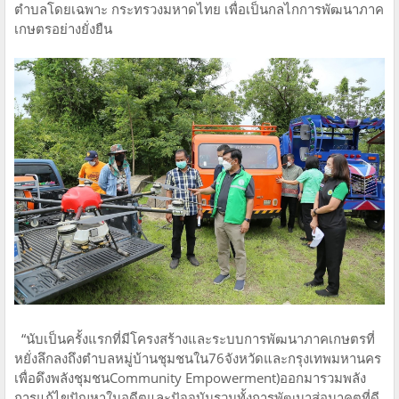
ตำบลโดยเฉพาะ กระทรวงมหาดไทย เพื่อเป็นกลไกการพัฒนาภาค
เกษตรอย่างยั่งยืน
“นับเป็นครั้งแรกที่มีโครงสร้างและระบบการพัฒนาภาคเกษตรที่
หยั่งลึกลงถึงตำบลหมู่บ้านชุมชนใน76จังหวัดและกรุงเทพมหานคร
เพื่อดึงพลังชุมชนCommunity Empowerment)ออกมารวมพลัง
การแก้ไขปัญหาในอดีตและปัจจุบันรวมทั้งการพัฒนาสู่อนาคตที่ดี