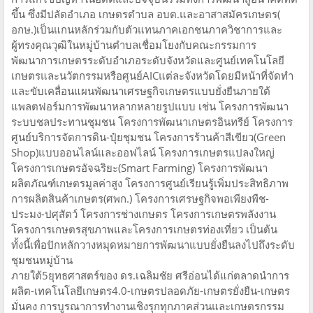
ขึ้น ซึ่งมีปลัดอำเภอ เกษตรตำบล อบต.และอาสาสมัครเกษตร(
อกษ.)เป็นแกนหลักร่วมกับตัวแทนภาคเอกชนภาควิชาการและ
ผู้ทรงคุณวุฒิในหมู่บ้านตำบลเชื่อมโยงกับคณะกรรมการ
พัฒนาการเกษตรระดับอำเภอระดับจังหวัดและศูนย์เทคโนโลยี
เกษตรและนวัตกรรมหรือศูนย์AICแต่ละจังหวัดโดยมีหน้าที่จัดทำ
และขับเคลื่อนแผนพัฒนาเศรษฐกิจเกษตรแบบยั่งยืนภายใต้
แพลตฟอร์มการพัฒนาหลากหลายรูปแบบ เช่น โครงการพัฒนา
ระบบชลประทานชุมชน โครงการพัฒนาเกษตรอินทรีย์ โครงการ
ศูนย์บริการจัดการดิน-ปุ๋ยชุมชน โครงการร้านค้าสีเขียว(Green
Shop)แบบออนไลน์และออฟไลน์ โครงการเกษตรแปลงใหญ่
โครงการเกษตรอัจฉริยะ(Smart Farming) โครงการพัฒนา
ผลิตภัณฑ์เกษตรมูลค่าสูง โครงการศูนย์เรียนรู้เพิ่มประสิทธิภาพ
การผลิตสินค้าเกษตร(ศพก.) โครงการเศรษฐกิจพอเพียงพืช-
ประมง-ปศุสัตว์ โครงการช่างเกษตร โครงการเกษตรพลังงาน
โครงการเกษตรสุขภาพและโครงการเกษตรท่องเที่ยว เป็นต้น
ทั้งนี้เพื่อปักหลักวางหมุดหมายการพัฒนาแบบยั่งยืนลงไปถึงระดับ
ชุมชนหมู่บ้าน
ภายใต้5ยุทธศาสตร์ของ ดร.เฉลิมชัย ศรีอ่อนได้แก่ตลาดนำการ
ผลิต-เทคโนโลยีเกษตร4.0-เกษตรปลอดภัย-เกษตรยั่งยืน-เกษตร
มั่นคง การบูรณาการทำงานเชิงรุกทุกภาคส่วนและเกษตรกรรม