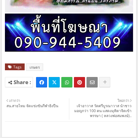
Tags
เกษตร
เก่ากว่า
ใหม่กว่า
สน.สายไหม จัดแข่งขันกีฬายิงปืน
เจ้าอาวาส วัดศรีบูรณาวาส นำชาว
มอญกว่า 100 คน แสดงมุทิตาจิตเข้า
พรรษา ( หลวงพ่อสมพงษ์)..