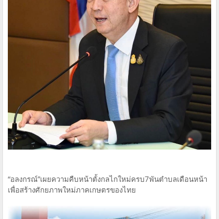
“อลงกรณ์”เผยความคืบหน้าตั้งกลไกใหม่ครบ7พันตำบลเดือนหน้า
เพื่อสร้างศักยภาพใหม่ภาคเกษตรของไทย