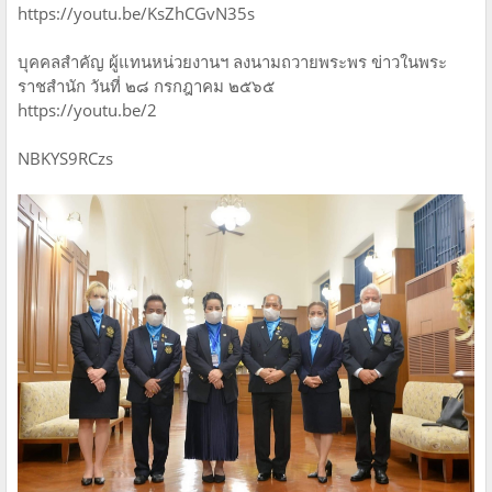
https://youtu.be/KsZhCGvN35s
บุคคลสำคัญ ผู้แทนหน่วยงานฯ ลงนามถวายพระพร ข่าวในพระ
ราชสำนัก วันที่ ๒๘ กรกฎาคม ๒๕๖๕
https://youtu.be/2
NBKYS9RCzs