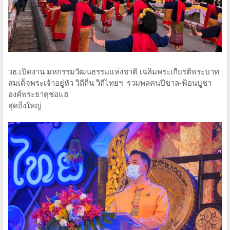
วธ.เปิดงาน มหกรรมวัฒนธรรมแห่งชาติ เฉลิมพระเกียรติพระบาท
สมเด็จพระเจ้าอยู่หัว วิถีถิ่น วิถีไทยฯ รวมพลคนปีขาล-ฟ้อนบูชา
องค์พระธาตุช่อแฮ
สุดยิ่งใหญ่