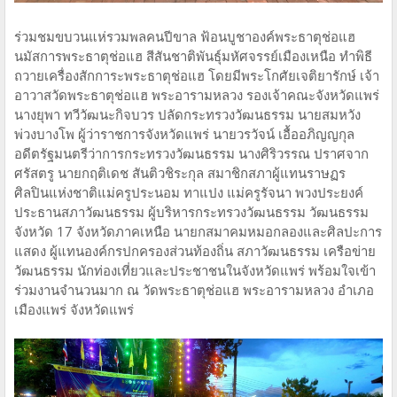
ร่วมชมขบวนแห่รวมพลคนปีขาล ฟ้อนบูชาองค์พระธาตุช่อแฮ
นมัสการพระธาตุช่อแฮ สีสันชาติพันธุ์มหัศจรรย์เมืองเหนือ ทำพิธี
ถวายเครื่องสักการะพระธาตุช่อแฮ โดยมีพระโกศัยเจติยารักษ์ เจ้า
อาวาสวัดพระธาตุช่อแฮ พระอารามหลวง รองเจ้าคณะจังหวัดแพร่
นางยุพา ทวีวัฒนะกิจบวร ปลัดกระทรวงวัฒนธรรม นายสมหวัง
พ่วงบางโพ ผู้ว่าราชการจังหวัดแพร่ นายวรวัจน์ เอื้ออภิญญกุล
อดีตรัฐมนตรีว่าการกระทรวงวัฒนธรรม นางศิริวรรณ ปราศจาก
ศรัสตรู นายกฤติเดช สันติวชิระกุล สมาชิกสภาผู้แทนราษฏร
ศิลปินแห่งชาติแม่ครูประนอม ทาแปง แม่ครูรัจนา พวงประยงค์
ประธานสภาวัฒนธรรม ผู้บริหารกระทรวงวัฒนธรรม วัฒนธรรม
จังหวัด 17 จังหวัดภาคเหนือ นายกสมาคมหมอกลองและศิลปะการ
แสดง ผู้แทนองค์กรปกครองส่วนท้องถิ่น สภาวัฒนธรรม เครือข่าย
วัฒนธรรม นักท่องเที่ยวและประชาชนในจังหวัดแพร่ พร้อมใจเข้า
ร่วมงานจำนวนมาก ณ วัดพระธาตุช่อแฮ พระอารามหลวง อำเภอ
เมืองแพร่ จังหวัดแพร่