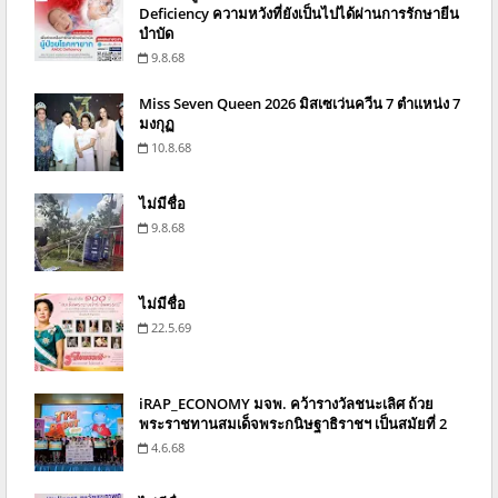
Deficiency ความหวังที่ยังเป็นไปได้ผ่านการรักษายีน
บำบัด
9.8.68
Miss Seven Queen 2026 มิสเซเว่นควีน 7 ตำแหน่ง 7
มงกุฏ
10.8.68
ไม่มีชื่อ
9.8.68
ไม่มีชื่อ
22.5.69
iRAP_ECONOMY มจพ. คว้ารางวัลชนะเลิศ ถ้วย
พระราชทานสมเด็จพระกนิษฐาธิราชฯ เป็นสมัยที่ 2
4.6.68