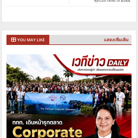
ฟุตบอล เฟสติวัล ๒๐๒๒”
แสดงเพิ่มเติม
YOU MAY LIKE