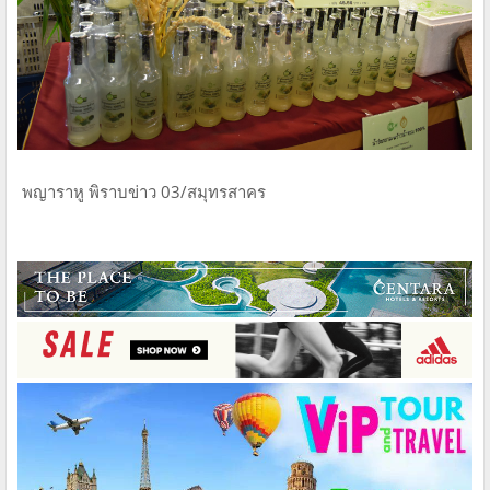
พญาราหู พิราบข่าว 03/สมุทรสาคร