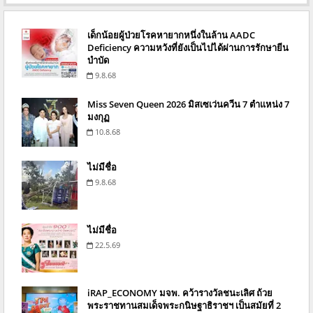
เด็กน้อยผู้ป่วยโรคหายากหนึ่งในล้าน AADC
Deficiency ความหวังที่ยังเป็นไปได้ผ่านการรักษายีน
บำบัด
9.8.68
Miss Seven Queen 2026 มิสเซเว่นควีน 7 ตำแหน่ง 7
มงกุฏ
10.8.68
ไม่มีชื่อ
9.8.68
ไม่มีชื่อ
22.5.69
iRAP_ECONOMY มจพ. คว้ารางวัลชนะเลิศ ถ้วย
พระราชทานสมเด็จพระกนิษฐาธิราชฯ เป็นสมัยที่ 2