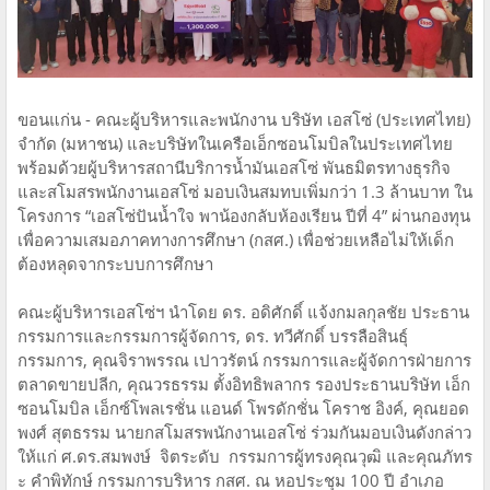
ขอนแก่น - คณะผู้บริหารและพนักงาน บริษัท เอสโซ่ (ประเทศไทย)
จำกัด (มหาชน) และบริษัทในเครือเอ็กซอนโมบิลในประเทศไทย
พร้อมด้วยผู้บริหารสถานีบริการน้ำมันเอสโซ่ พันธมิตรทางธุรกิจ
และสโมสรพนักงานเอสโซ่ มอบเงินสมทบเพิ่มกว่า 1.3 ล้านบาท ใน
โครงการ “เอสโซ่ปันน้ำใจ พาน้องกลับห้องเรียน ปีที่ 4” ผ่านกองทุน
เพื่อความเสมอภาคทางการศึกษา (กสศ.) เพื่อช่วยเหลือไม่ให้เด็ก
ต้องหลุดจากระบบการศึกษา
คณะผู้บริหารเอสโซ่ฯ นำโดย ดร. อดิศักดิ์ แจ้งกมลกุลชัย ประธาน
กรรมการและกรรมการผู้จัดการ, ดร. ทวีศักดิ์ บรรลือสินธุ์
กรรมการ, คุณจิราพรรณ เปาวรัตน์ กรรมการและผู้จัดการฝ่ายการ
ตลาดขายปลีก, คุณวรธรรม ตั้งอิทธิพลากร รองประธานบริษัท เอ็ก
ซอนโมบิล เอ็กซ์โพลเรชั่น แอนด์ โพรดักชั่น โคราช อิงค์, คุณยอด
พงศ์ สุตธรรม นายกสโมสรพนักงานเอสโซ่ ร่วมกันมอบเงินดังกล่าว
ให้แก่ ศ.ดร.สมพงษ์ จิตระดับ กรรมการผู้ทรงคุณวุฒิ และคุณภัทร
ะ คำพิทักษ์ กรรมการบริหาร กสศ. ณ หอประชุม 100 ปี อำเภอ