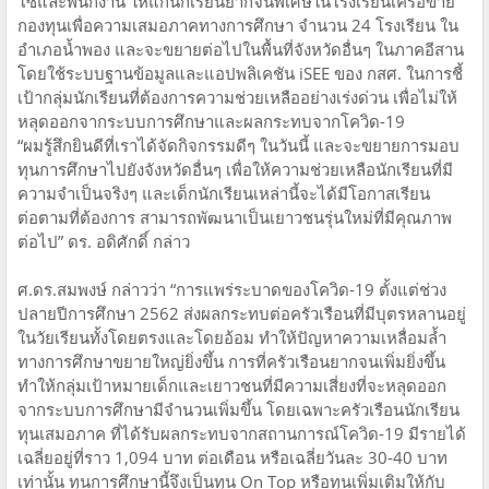
โซ่และพนักงาน ให้แก่นักเรียนยากจนพิเศษในโรงเรียนเครือข่าย
กองทุนเพื่อความเสมอภาคทางการศึกษา จำนวน 24 โรงเรียน ใน
อำเภอน้ำพอง และจะขยายต่อไปในพื้นที่จังหวัดอื่นๆ ในภาคอีสาน
โดยใช้ระบบฐานข้อมูลและแอปพลิเคชัน iSEE ของ กสศ. ในการชี้
เป้ากลุ่มนักเรียนที่ต้องการความช่วยเหลืออย่างเร่งด่วน เพื่อไม่ให้
หลุดออกจากระบบการศึกษาและผลกระทบจากโควิด-19
“ผมรู้สึกยินดีที่เราได้จัดกิจกรรมดีๆ ในวันนี้ และจะขยายการมอบ
ทุนการศึกษาไปยังจังหวัดอื่นๆ เพื่อให้ความช่วยเหลือนักเรียนที่มี
ความจำเป็นจริงๆ และเด็กนักเรียนเหล่านี้จะได้มีโอกาสเรียน
ต่อตามที่ต้องการ สามารถพัฒนาเป็นเยาวชนรุ่นใหม่ที่มีคุณภาพ
ต่อไป” ดร. อดิศักดิ์ กล่าว
ศ.ดร.สมพงษ์ กล่าวว่า “การแพร่ระบาดของโควิด-19 ตั้งแต่ช่วง
ปลายปีการศึกษา 2562 ส่งผลกระทบต่อครัวเรือนที่มีบุตรหลานอยู่
ในวัยเรียนทั้งโดยตรงและโดยอ้อม ทำให้ปัญหาความเหลื่อมล้ำ
ทางการศึกษาขยายใหญ่ยิ่งขึ้น การที่ครัวเรือนยากจนเพิ่มยิ่งขึ้น
ทำให้กลุ่มเป้าหมายเด็กและเยาวชนที่มีความเสี่ยงที่จะหลุดออก
จากระบบการศึกษามีจำนวนเพิ่มขึ้น โดยเฉพาะครัวเรือนนักเรียน
ทุนเสมอภาค ที่ได้รับผลกระทบจากสถานการณ์โควิด-19 มีรายได้
เฉลี่ยอยู่ที่ราว 1,094 บาท ต่อเดือน หรือเฉลี่ยวันละ 30-40 บาท
เท่านั้น ทุนการศึกษานี้จึงเป็นทุน On Top หรือทุนเพิ่มเติมให้กับ