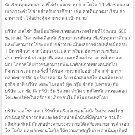
นักเรียนทุนเสมอภาค ที่ได้รับผลกระทบจากโควิด-19 เพื่อช่วยแบ่ง
เบาภาระค่าใช้จ่ายสำหรับการศึกษา เช่น ค่าเดินทางมาเรียน ค่า
อาหารเช้า ได้อย่างคุ้มค่าตรงกลุ่มเป้าหมาย”
บริษัท เอสโซ่ฯ ถือเป็นบริษัทแรกของประเทศไทยที่ใช้ระบบ iSEE
ของกสศ. ในการคัดเลือกนักเรียนยากจนพิเศษ เพื่อรับทุนการศึกษา
และยังสามารถใช้ระบบดังกล่าวประเมินผลการช่วยเหลือเมื่อครบ
1 ปีการศึกษา จากข้อมูล เช่น ผลการเรียน อัตราการมาเรียน
สุขภาพน้ำหนักส่วนสูง เพื่อลดความเหลื่อมล้ำทางการศึกษาและ
มอบโอกาสให้เยาวชนสามารถพัฒนาศักยภาพของตนต่อไป
กิจกรรมระดมทุนครั้งนี้ ได้รับความร่วมมืออย่างดีจากฝ่ายการ
ตลาดขายปลีก ผู้บริหารสถานีบริการน้ำมันเอสโซ่ พันธมิตรทาง
ธุรกิจ อาทิ บริษัท เดอะ ไมเนอร์ ฟู้ด กรุ๊ป จำกัด (มหาชน) กับ
บริษัท เอก-ชัย ดีสทริบิวชั่น ซิสเทม จำกัด รวมถึงพนักงานของเอส
โซ่และบริษัทในเครือของเอ็กซอนโมบิลในประเทศไทย
บริษัท เอสโซ่ฯ และบริษัทในเครือเอ็กซอนโมบิลในประเทศไทย
ดำเนินธุรกิจการกลั่นและจัดจำหน่ายน้ำมันที่มีคุณภาพ รวมถึง
ผลิตภัณฑ์เคมีภัณฑ์อย่างครบวงจร ภายใต้เครื่องหมายการค้า เอส
โซ่ โมบิล และเอ็กซอนโมบิล ให้ความสำคัญในการดำเนินธุรกิจที่