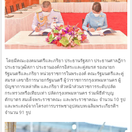
โดยมีคณะองคมนตรีและภริยา ประธานรัฐสภา ประธานศาลฎีกา
ประธานวุฒิสภา ประธานองค์กรอิสระและคู่สมรส รองนายก
รัฐมนตรีและภริยา หน่วยราชการในพระองค์ คณะรัฐมนตรีและคู่
สมรส เลขาธิการนายกรัฐมนตรี ผู้ว่าราชการกรุงเทพมหานคร ผู้
บัญชาการเหล่าทัพ และภริยา หัวหน้าส่วนราชการระดับปลัด
กระทรวงหรือเทียบเท่า ปลัดกรุงเทพมหานคร ร่วมพิธีทำบุญ
ตักบาตร สมเด็จพระราชาคณะ และพระราชาคณะ จำนวน 10 รูป
และพระสงฆ์จากโครงการบรรพชาอุปสมบทเฉลิมพระเกียรติฯ
จำนวน 91 รูป