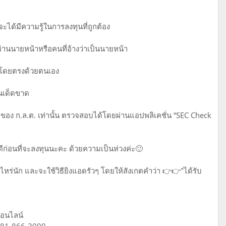
ะได้มีความรู้ในการลงทุนที่ถูกต้อง
่านนายหน้าหรือคนที่อ้างว่าเป็นนายหน้า
ต. โดยตรงด้วยตนเอง
ุนเด็ดขาด
ลของ ก.ล.ต. เท่านั้น ตรวจสอบได้โดยผ่านแอปพลิเคชั่น “SEC Check
ีก่อนที่จะลงทุนนะคะ ด้วยความเป็นห่วงค่ะ🙂
าไหร่นัก และจะใช้วิธียิงแอดรัวๆ โดยให้สังเกตคำว่า 👉👉"ได้รับ
ออนไลน์
 081-866-3000