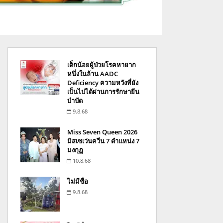
เด็กน้อยผู้ป่วยโรคหายาก
หนึ่งในล้าน AADC
Deficiency ความหวังที่ยัง
เป็นไปได้ผ่านการรักษายีน
บำบัด
9.8.68
Miss Seven Queen 2026
มิสเซเว่นควีน 7 ตำแหน่ง 7
มงกุฏ
10.8.68
ไม่มีชื่อ
9.8.68