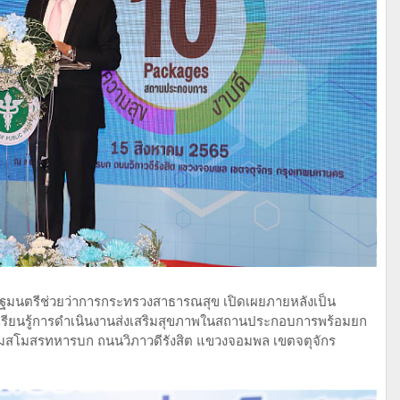
 รัฐมนตรีช่วยว่าการกระทรวงสาธารณสุข เปิดเผยภายหลังเป็น
นเรียนรู้การดำเนินงานส่งเสริมสุขภาพในสถานประกอบการพร้อมยก
ุมสโมสรทหารบก ถนนวิภาวดีรังสิต แขวงจอมพล เขตจตุจักร