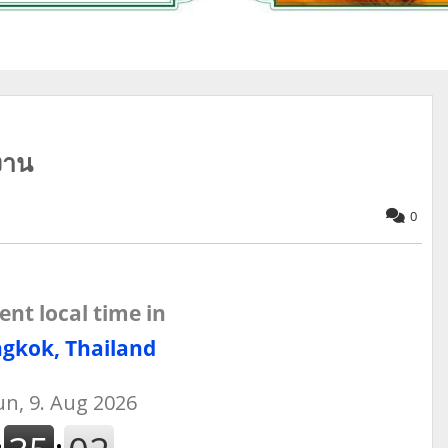
งาน
0
ent local time in
gkok, Thailand