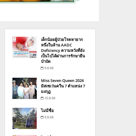
เด็กน้อยผู้ป่วยโรคหายาก
หนึ่งในล้าน AADC
Deficiency ความหวังที่ยัง
เป็นไปได้ผ่านการรักษายีน
บำบัด
9.8.68
Miss Seven Queen 2026
มิสเซเว่นควีน 7 ตำแหน่ง 7
มงกุฏ
10.8.68
ไม่มีชื่อ
9.8.68