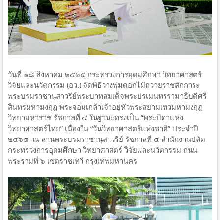
วันที่ ๑๘ สิงหาคม ๒๕๖๕ กระทรวงการอุดมศึกษา วิทยาศาสตร์
วิจัยและนวัตกรรม (อว.) จัดพิธีวางพุ่มดอกไม้ถวายราชสักการะ
พระบรมราชานุสาวรีย์พระบาทสมเด็จพระปรเมนทรรามาธิบดีศรี
สินทรมหามงกุฎ พระจอมเกล้าเจ้าอยู่หัวพระสยามเทวมหามงกุฎ
วิทยามหาราช รัชกาลที่ ๔ ในฐานะทรงเป็น “พระบิดาแห่ง
วิทยาศาสตร์ไทย” เนื่องใน “วันวิทยาศาสตร์แห่งชาติ” ประจำปี
๒๕๖๕ ณ ลานพระบรมราชานุสาวรีย์ รัชกาลที่ ๔ สำนักงานปลัด
กระทรวงการอุดมศึกษา วิทยาศาสตร์ วิจัยและนวัตกรรม ถนน
พระรามที่ ๖ เขตราชเทวี กรุงเทพมหานคร