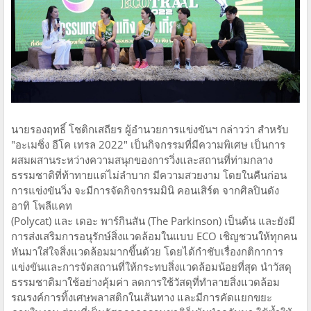
นายรองฤทธิ์ โชติกเสถียร ผู้อํานวยการแข่งขันฯ กล่าวว่า สำหรับ
"อะเมซิ่ง อีโค เทรล 2022" เป็นกิจกรรมที่มีความพิเศษ เป็นการ
ผสมผสานระหว่างความสนุกของการวิ่งและสถานที่ท่ามกลาง
ธรรมชาติที่ท้าทายแต่ไม่ลำบาก มีความสวยงาม โดยในคืนก่อน
การแข่งขันวิ่ง จะมีการจัดกิจกรรมมินิ คอนเสิร์ต จากศิลปินดัง
อาทิ โพลีแคท
(Polycat) และ เดอะ พาร์กินสัน (The Parkinson) เป็นต้น และยังมี
การส่งเสริมการอนุรักษ์สิ่งแวดล้อมในแบบ ECO เชิญชวนให้ทุกคน
หันมาใส่ใจสิ่งแวดล้อมมากขึ้นด้วย โดยได้กําชับเรื่องกติกาการ
แข่งขันและการจัดสถานที่ให้กระทบสิ่งแวดล้อมน้อยที่สุด นําวัสดุ
ธรรมชาติมาใช้อย่างคุ้มค่า ลดการใช้วัสดุที่ทําลายสิ่งแวดล้อม
รณรงค์การทิ้งเศษพลาสติกในเส้นทาง และมีการคัดแยกขยะ