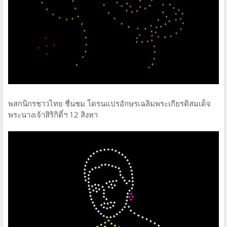
พสกนิกรชาวไทย ชื่นชม โดรนแปรอักษรเฉลิมพระเกียรติสมเด็จ
พระนางเจ้าสิริกิติ์ฯ 12 สิงหา