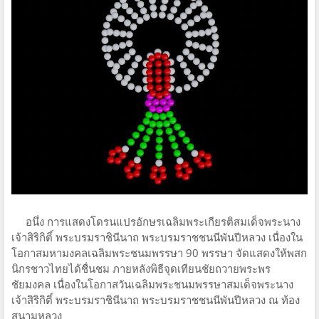
อนึ่ง การแสดงโดรนแปรอักษรเฉลิมพระเกียรติสมเด็จพระนาง
เจ้าสิริกิติ์ พระบรมราชินีนาถ พระบรมราชชนนีพันปีหลวง เนื่องใน
โอกาสมหามงคลเฉลิมพระชนมพรรษา 90 พรรษา จัดแสดงให้พสก
นิกรชาวไทยได้ชื่นชม ภายหลังพิธีจุดเทียนชัยถวายพระพร
ชัยมงคล เนื่องในโอกาสวันเฉลิมพระชนมพรรษาสมเด็จพระนาง
เจ้าสิริกิติ์ พระบรมราชินีนาถ พระบรมราชชนนีพันปีหลวง ณ ท้อง
สนามหลวง