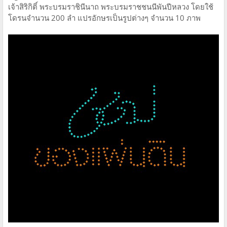
เจ้าสิริกิติ์ พระบรมราชินีนาถ พระบรมราชชนนีพันปีหลวง โดยใช้
โดรนจำนวน 200 ลำ แปรอักษรเป็นรูปต่างๆ จำนวน 10 ภาพ