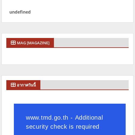
u
n
d
e
f
n
e
d
MAG [MAGAZINE]
อากาศวันนี้