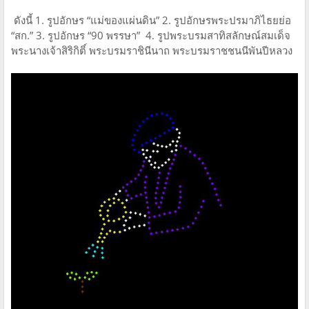
ดังนี้ 1. รูปอักษร “แม่ของแผ่นดิน” 2. รูปอักษรพระปรมาภิไธยย่อ
“สก.” 3. รูปอักษร “90 พรรษา” 4. รูปพระบรมสาทิสลักษณ์สมเด็จ
พระนางเจ้าสิริกิติ์ พระบรมราชินีนาถ พระบรมราชชนนีพันปีหลวง