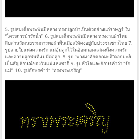
5. รูปสมเด็จพระพันปีหลวง ทรงปลูกป่าเป็นตัวอย่างแก่ราษฎร์ ใน
“โครงการป่ารักน้ำ” 6. รูปสมเด็จพระพันปีหลวง ทรงงานผ้าไทย
สืบสานวัฒนธรรมการทอผ้าพื้นเมืองให้คงอยู่กับปวงชนชาวไทย 7.
รูปสายใยแห่งความรัก แม่อุ้มลูกไว้ในอ้อมกอดแสดงถึงความรัก
และความผูกพันที่แม่มีต่อลูก 8. รูป “พวงมาลัยดอกมะลิ”ดอกมะลิ
เป็นสัญลักษณ์ของวันแม่แห่งชาติ 9. รูปหัวใจและอักษรคำว่า “รัก
แม่” 10. รูปอักษรคำว่า “ทรงพระเจริญ”