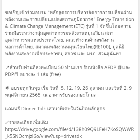
ขอเชิญเข้าร่วมอบรม "หลักสูตรการบริหารจัดการการเปลี่ยนผ่าน
พลังงานเเละการเปลี่ยนแปลงสภาพภูมิอากาศ" Energy Transition
& Climate Change Management (ETC) รุ่นที่ 1 จัดขึ้นโดยความ
ร่วมมือระหว่างกลุ่มอุตสาหกรรมพลังงานหมุนเวียน สภา
อุตสาหกรรมแห่งประเทศไทย, คณะทำงานด้านพลังงาน
หอการค้าไทย, สมาคมพลังงานหมุนเวียนไทย(RE100), มูลนิธิ
พลังงานสะอาดเพื่อประชาชน, สอวช และ มรภ. สวนสุนันทา
📍สำหรับท่านที่ลงทะเบียน 50 ท่านเเรก รับหนังสือ AEDP 📗และ
PDP📕 อย่างละ 1 เล่ม (free)
🌟 อบรมทุกวันพุธ เริ่ม วันที่ 5, 12, 19, 26 ตุลาคม เเละวันที่ 2, 9
พฤศจิกายน 2565 ณ อาคารรับรองเกษะโกมล
แถมฟรี Dinner Talk เสวนาพิเศษในวันปิดหลักสูตร
✅รายละเอียดเพิ่มเติม :
https://drive.google.com/file/d/138h09Q9LFeH7KoSQWWR
_k5SNOcmjzl6o/view?usp=drivesdk