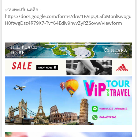
✅ลงทะเบียนคลิก :
https://docs.google.com/forms/d/e/1FAIpQLSfpMonlKwogu
H0ftwgDsz4R79X7-TvY64Edlv9hvvZyRZSovw/viewform