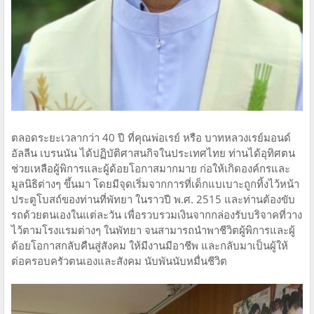
ตลอดระยะเวลากว่า 40 ปี ที่คุณพ่อเรย์ หรือ บาทหลวงเรย์มอนด์
อัลลีน เบรนนัน ได้ปฏิบัติศาสนกิจในประเทศไทย ท่านได้อุทิศตน
ช่วยเหลือผู้พิการและผู้ด้อยโอกาสมากมาย ก่อให้เกิดองค์กรและ
มูลนิธิต่างๆ ขึ้นมา โดยมีจุดเริ่มจากการที่เด็กแบเบาะถูกทิ้งไว้หน้า
ประตูโบสถ์ของท่านที่พัทยา ในราวปี พ.ศ. 2515 และท่านต้องขับ
รถด้วยตนเองในแต่ละวัน เพื่อรวบรวมเงินจากกล่องรับบริจาคที่วาง
ไว้ตามโรงแรมต่างๆ ในพัทยา จนสามารถนำพาชีวิตผู้พิการและผู้
ด้อยโอกาสกลับคืนสู่สังคม ให้มีงานมีอาชีพ และกลับมาเป็นผู้ให้
ต่อครอบครัวตนเองและสังคม นับพันนับหมื่นชีวิต