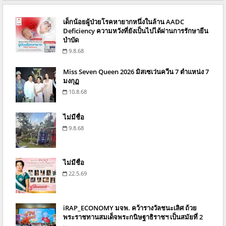
เด็กน้อยผู้ป่วยโรคหายากหนึ่งในล้าน AADC
Deficiency ความหวังที่ยังเป็นไปได้ผ่านการรักษายีน
บำบัด
9.8.68
Miss Seven Queen 2026 มิสเซเว่นควีน 7 ตำแหน่ง 7
มงกุฏ
10.8.68
ไม่มีชื่อ
9.8.68
ไม่มีชื่อ
22.5.69
iRAP_ECONOMY มจพ. คว้ารางวัลชนะเลิศ ถ้วย
พระราชทานสมเด็จพระกนิษฐาธิราชฯ เป็นสมัยที่ 2