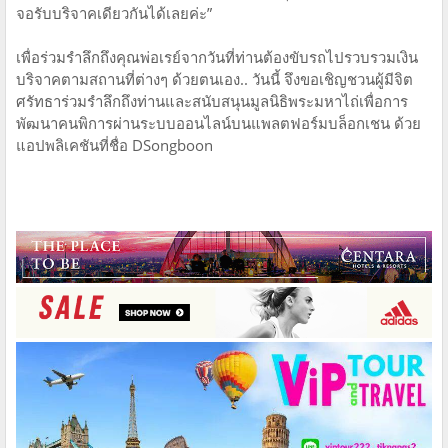
จอรับบริจาคเดียวกันได้เลยค่ะ”
เพื่อร่วมรำลึกถึงคุณพ่อเรย์จากวันที่ท่านต้องขับรถไปรวบรวมเงิน
บริจาคตามสถานที่ต่างๆ ด้วยตนเอง.. วันนี้ จึงขอเชิญชวนผู้มีจิต
ศรัทธาร่วมรำลึกถึงท่านและสนับสนุนมูลนิธิพระมหาไถ่เพื่อการ
พัฒนาคนพิการผ่านระบบออนไลน์บนแพลตฟอร์มบล็อกเชน ด้วย
แอปพลิเคชันที่ชื่อ DSongboon