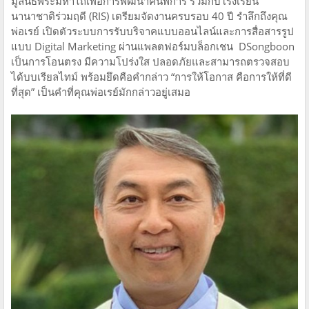
มูลนิธิพระมหาไถ่เพื่อการพัฒนาคนพิการ ร่วมกับโรงเรียน
นานาชาติร่วมฤดี (RIS) เตรียมจัดงานครบรอบ 40 ปี รำลึกถึงคุณ
พ่อเรย์ เปิดตัวระบบการรับบริจาคแบบออนไลน์และการสื่อสารรูป
แบบ Digital Marketing ผ่านแพลตฟอร์มบล็อกเชน DSongboon
เป็นการโอนตรง มีความโปร่งใส ปลอดภัยและสามารถตรวจสอบ
ได้บบเรียลไทม์ พร้อมยึดคือคำกล่าว “การให้โอกาส คือการให้ที่ดี
ที่สุด” เป็นคำที่คุณพ่อเรย์มักกล่าวอยู่เสมอ