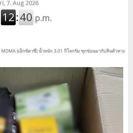
MA (เอ็กซ์ตาซี่) น้ำหนัก 3.01 กิโลกรัม ซุกซ่อนมากับสินค้าทาง