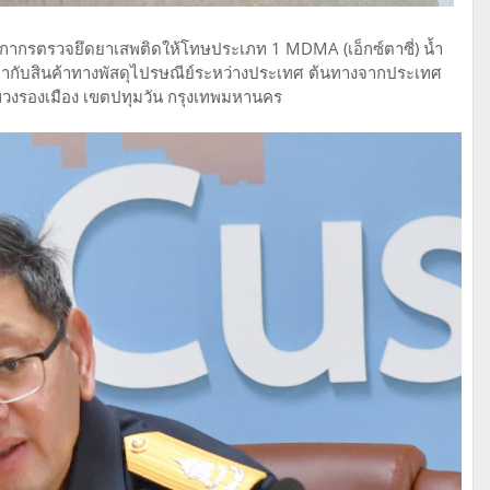
ุลกากรตรวจยึดยาเสพติดให้โทษประเภท 1 MDMA (เอ็กซ์ตาซี่) น้ำ
อนมากับสินค้าทางพัสดุไปรษณีย์ระหว่างประเทศ ต้นทางจากประเทศ
ขวงรองเมือง เขตปทุมวัน กรุงเทพมหานคร