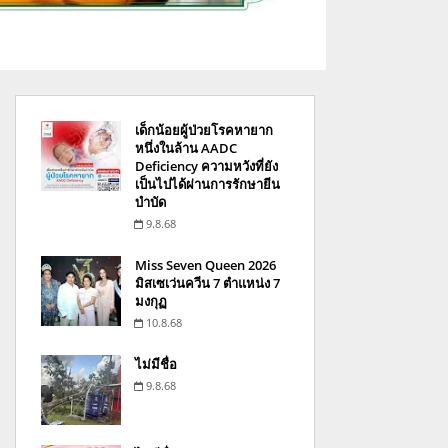
เด็กน้อยผู้ป่วยโรคหายาก
หนึ่งในล้าน AADC
Deficiency ความหวังที่ยัง
เป็นไปได้ผ่านการรักษายีน
บำบัด
9.8.68
Miss Seven Queen 2026
มิสเซเว่นควีน 7 ตำแหน่ง 7
มงกุฏ
10.8.68
ไม่มีชื่อ
9.8.68