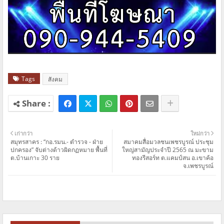
Tags
สังคม
เก่ากว่า
ใหม่กว่า
สมุทรสาคร : “กอ.รมน.- ตำรวจ - ฝ่าย
สมาคมสื่อมวลชนเพชรบูรณ์ ประชุม
ปกครอง” จับต่างด้าวผิดกฏหมาย พื้นที่
ใหญ่สามัญประจำปี 2565 ณ มะขาม
ต.บ้านเกาะ 30 ราย
ทองรีสอร์ท ต.แคมป์สน อ.เขาค้อ
จ.เพชรบูรณ์