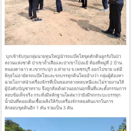
บุกเข้าจับกุมกลุ่มนายทุนใหญ่นำรถแบ๊คโฮขุดตักดินลูกรังในป่า
สงวนแห่งชาติ ป่าเขาถ้ำเสือและป่าเขาโป่งแย้ ท้องที่หมู่ที่ 2 บ้าน
หนองตาฉาว ต.เขากระปุก อ.ท่ายาง จ.เพชรบุรี ออกไปขาย แต่มี
พิรุธไม่อายัดรถแบ๊คโฮและรถบรรทุกดินโดยอ้างว่า กลุ่มผู้ต้องหา
ฉวยโอกาสนำเครื่องจักรที่เป็นของกลางหลบหนีและไม่รายงานให้
ผู้บังคับบัญชาทราบ จึงถูกสั่งเด้งด่วนออกนอกพื้นที่และตั้งกรรมการ
สอบข้อเท็จจริง กระทั่งมีหลักฐานโผล่มาว่ายังมีรถกระบะบรรทุก
น้ำมันที่คอยเติมเชื้อเพลิงให้กับเครื่องจักรสองคันแรกในการ
ลักลอบขุดดินอีก 1 คัน รวมเป็น 3 คัน