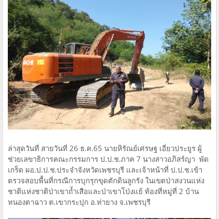
ล่าสุดวันที่ สายวันที่ 26 ธ.ค.65 นายหิรัณย์เศรษฐ เอี่ยวประยูร ผู้
ช่วยเลขาธิการคณะกรรมการ ป.ป.ช.ภาค 7 นางสาวอภิสร์ญา พัด
เกร็ด ผอ.ป.ป.ช.ประจำจังหวัดเพชรบุรี และเจ้าหน้าที่ ป.ป.ช.เข้า
ตรวจสอบพื้นที่กรณีการบุกรุกขุดตักดินลูกรัง ในเขตป่าสงวนแห่ง
ชาติแห่งชาติป่าเขาถ้ำเสือและป่าเขาโป่งแย้ ท้องที่หมู่ที่ 2 บ้าน
หนองตาฉาว ต.เขากระปุก อ.ท่ายาง จ.เพชรบุรี