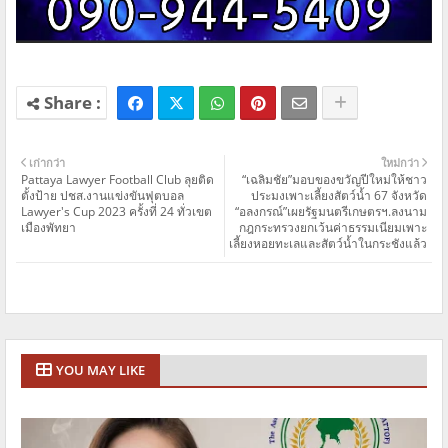
เก่ากว่า
ใหม่กว่า
Pattaya Lawyer Football Club ลุยติด
“เฉลิมชัย”มอบของขวัญปีใหม่ให้ชาว
ตั้งป้าย ปชส.งานแข่งขันฟุตบอล
ประมงเพาะเลี้ยงสัตว์น้ำ 67 จังหวัด
Lawyer's Cup 2023 ครั้งที่ 24 ทั่วเขต
“อลงกรณ์”เผยรัฐมนตรีเกษตรฯ.ลงนาม
เมืองพัทยา
กฎกระทรวงยกเว้นค่าธรรมเนียมเพาะ
เลี้ยงหอยทะเลและสัตว์น้ำในกระชังแล้ว
YOU MAY LIKE