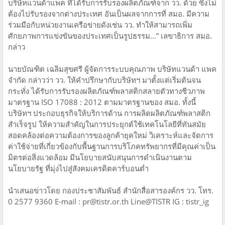
บริษัทแวนด้าแพค ที่ได้รับการรับรองผลิตภัณฑ์จาก วว. ด้วย ซึ่งไม่
ต้องไปรับรองจากต่างประเทศ อันเป็นผลจากการที่ สมอ. มีความ
ร่วมมือกับหน่วยงานเครือข่ายดังเช่น วว. ทำให้สามารถเพิ่ม
ศักยภาพการแข่งขันของประเทศเป็นรูปธรรม...” เลขาธิการ สมอ.
กล่าว
นายบัณฑิต เฉลิมสุขศรี ผู้จัดการระบบคุณภาพ บริษัทแวนด้า แพค
จำกัด กล่าวว่า วว. ให้คำปรึกษากับบริษัทฯ มาตั้งแต่เริ่มต้นจน
กระทั่ง ได้รับการรับรองผลิตภัณฑ์พลาสติกสลายตัวทางชีวภาพ
มาตรฐาน ISO 17088 : 2012 ตามมาตรฐานของ สมอ. ทั้งนี้
บริษัทฯ ประกอบธุรกิจให้บริการด้าน การผลิตผลิตภัณฑ์พลาสติก
สำเร็จรูป ให้ความสำคัญในการประยุกต์ใช้เทคโนโลยีที่ทันสมัย
สอดคล้องต่อความต้องการของลูกค้ายุคใหม่ วิเคราะห์และจัดการ
ค่าใช้จ่ายที่เกี่ยวข้องกับพื้นฐานการบริโภคทรัพยากรที่มีคุณค่าเป็น
มิตรต่อสิ่งแวดล้อม มีนโยบายสนับสนุนการดำเนินงานตาม
นโยบายรัฐ ที่มุ่งไปสู่สังคมเครดิตคาร์บอนต่ำ
นำเสนอข่าวโดย กองประชาสัมพันธ์ สำนักสื่อสารองค์กร วว. โทร.
0 2577 9360 E-mail : pr@tistr.or.th Line@TISTR IG : tistr_ig