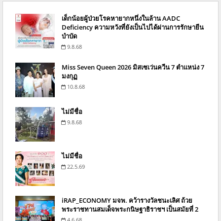
เด็กน้อยผู้ป่วยโรคหายากหนึ่งในล้าน AADC
Deficiency ความหวังที่ยังเป็นไปได้ผ่านการรักษายีน
บำบัด
9.8.68
Miss Seven Queen 2026 มิสเซเว่นควีน 7 ตำแหน่ง 7
มงกุฏ
10.8.68
ไม่มีชื่อ
9.8.68
ไม่มีชื่อ
22.5.69
iRAP_ECONOMY มจพ. คว้ารางวัลชนะเลิศ ถ้วย
พระราชทานสมเด็จพระกนิษฐาธิราชฯ เป็นสมัยที่ 2
4.6.68