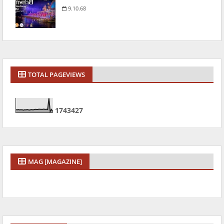
9.10.68
TOTAL PAGEVIEWS
1
7
4
3
4
2
7
MAG [MAGAZINE]