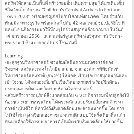
สตรีทให้กลายเป็นพื้นที่ สร้างรอยยิ้ม เติมความสุข ได้มาเติมเต็ม
ชีวิตวัยเด็ก กับงาน “Children's Carnival Arrives In Fortune
Town 2023” พร้อมผจญภัยไปกับโลกแห่งอนาคต โดยร่วมกับ
พันธมิตรทางธุรกิจ พร้อมสนุกไปกับ 42 คอสเพลย์ซุปเปอร์ฮีโร่ ที
และยังขนกิจกรรมมาให้น้องๆได้ร่วมสนุกกันอีกมากมาย ในวันที่
14 มกราคม 2566 ณ ลานฟอร์จูนสตรีท ฟอร์จูนทาวน์ รัชดา -
พระราม 9 ซึ่งแบ่งออกเป็น 3 โซน ดังนี้
Learning
-ตะลุยฐานวิทยาศาสตร์ ชวนสัมผัสดินความมหัศจรรย์ของ
วิทยาศาสตร์และเทคโนโลยีมากมาย จาก องค์การพิพิธภัณฑ์
วิทยาศาสตร์แห่งชาติ (อพวช.) ให้น้องๆเรียนรู้อย่างสนุกสนานและ
เข้าใจง่าย ได้ทดลองเกี่ยวกับเรื่องวิทยาศาสตร์ พร้อมฝึกทักษะ
กระบวนการคิด และวิเคราะห์ทางวิทยาศาสตร์
-เสริมสร้างการอนุรักษ์สิ่งแวดล้อมกับ Gracz กิจกรรมเพื่อปลูกฝั่งให้
น้องๆและเยาวชนรุ่นใหม่ ได้ตระหนักและปรับเปลี่ยนพฤติกรรม
การดำเนินชีวิต ที่คำนึงถึงสิ่งแวดล้อมและสังคมมากขึ้น โดยการ
ไม่ใช้โฟม ถุง หรือกล่องภาชนะพลาสติกแบบใช้ครั้งเดียวทิ้ง แล้ว
หันมาเลือกใช้ภาชนะอาหารที่เป็นมิตรกับสิ่งแวดล้อมให้มากขึ้น