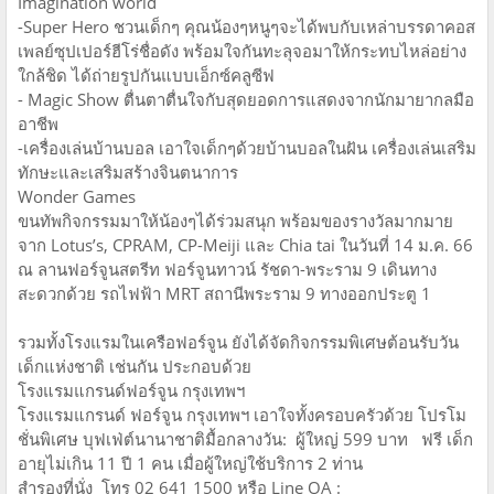
Imagination world
-Super Hero ชวนเด็กๆ คุณน้องๆหนูๆจะได้พบกับเหล่าบรรดาคอส
เพลย์ซุปเปอร์ฮีโร่ชื่อดัง พร้อมใจกันทะลุจอมาให้กระทบไหล่อย่าง
ใกล้ชิด ได้ถ่ายรูปกันแบบเอ็กซ์คลูซีฟ
- Magic Show ตื่นตาตื่นใจกับสุดยอดการแสดงจากนักมายากลมือ
อาชีพ
-เครื่องเล่นบ้านบอล เอาใจเด็กๆด้วยบ้านบอลในฝัน เครื่องเล่นเสริม
ทักษะและเสริมสร้างจินตนาการ
Wonder Games
ขนทัพกิจกรรมมาให้น้องๆได้ร่วมสนุก พร้อมของรางวัลมากมาย
จาก Lotus’s, CPRAM, CP-Meiji และ Chia tai ในวันที่ 14 ม.ค. 66
ณ ลานฟอร์จูนสตรีท ฟอร์จูนทาวน์ รัชดา-พระราม 9 เดินทาง
สะดวกด้วย รถไฟฟ้า MRT สถานีพระราม 9 ทางออกประตู 1
รวมทั้งโรงแรมในเครือฟอร์จูน ยังได้จัดกิจกรรมพิเศษต้อนรับวัน
เด็กแห่งชาติ เช่นกัน ประกอบด้วย
โรงแรมแกรนด์ฟอร์จูน กรุงเทพฯ
โรงแรมแกรนด์ ฟอร์จูน กรุงเทพฯ เอาใจทั้งครอบครัวด้วย โปรโม
ชั่นพิเศษ บุฟเฟ่ต์นานาชาติมื้อกลางวัน: ผู้ใหญ่ 599 บาท ฟรี เด็ก
อายุไม่เกิน 11 ปี 1 คน เมื่อผู้ใหญ่ใช้บริการ 2 ท่าน
สำรองที่นั่ง โทร 02 641 1500 หรือ Line OA :