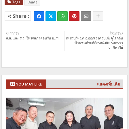
Tags
เกษตร
เก่ากว่า
ใหม่กว่า
ส.ส. และ ส.ว. ในรัฐสภาตอบรับ ม.71
เพชรบุรี- ร.ต.อ.ออกเวรควบเก๋งคู่ใจกลับ
บ้านชนท้าย6ล้อรถพังยับ รอดราว
ปาฏิหาริย์
แสดงเพิ่มเติม
YOU MAY LIKE