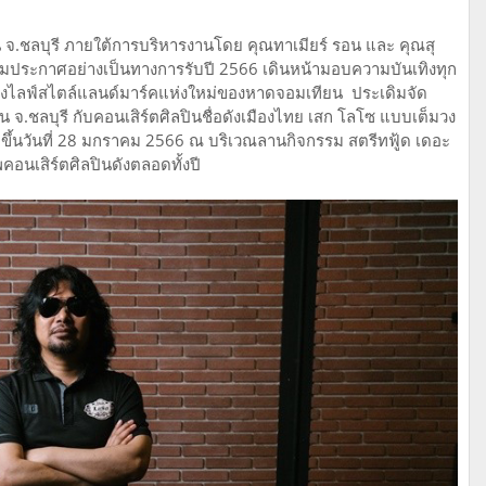
ยน จ.ชลบุรี ภายใต้การบริหารงานโดย คุณทาเมียร์ รอน และ คุณสุ
มประกาศอย่างเป็นทางการรับปี 2566 เดินหน้ามอบความบันเทิงทุก
นย์กลางไลฟ์สไตล์แลนด์มาร์คแห่งใหม่ของหาดจอมเทียน ประเดิมจัด
น จ.ชลบุรี กับคอนเสิร์ตศิลปินชื่อดังเมืองไทย เสก โลโซ แบบเต็มวง
ึ้นวันที่ 28 มกราคม 2566 ณ บริเวณลานกิจกรรม สตรีทฟู้ด เดอะ
ัพคอนเสิร์ตศิลปินดังตลอดทั้งปี