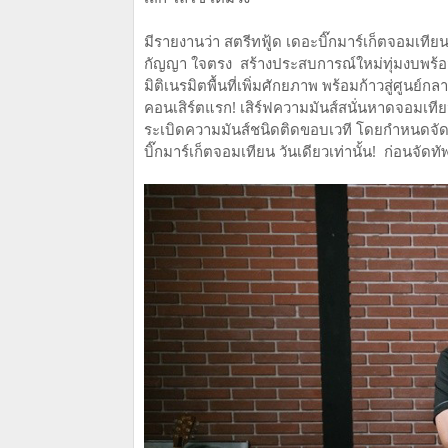
มีรายงานว่า สตรีทฟู้ด เดอะบิ๊กมาร์เก็ตจอมเที
กัญญา ใจตรง สร้างประสบการณ์ใหม่ทุ่มงบพร้อ
มิติเนรมิตพื้นที่เพิ่มศักยภาพ พร้อมก้าวสู่ศู
คอนเสิร์ตแรก! เสิร์ฟความมันส์สนั่นหาดจอมเทีย
ระเบิดความมันส์ชนิดติดขอบเวที โดยกำหนดจัดข
บิ๊กมาร์เก็ตจอมเทียน วันเดียวเท่านั้น! ก่อนจัดท