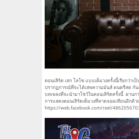
คอนเสิร์ต เสก โลโซ แบบเต็มวงครั้งนี้เรียกว่าเ
ปรากฏการณ์ที่จะได้เสพความมันส์ ดนตรีสด กันตั้
บทเพลงที่จะนำมาโชว์ในคอนเสิร์ตครั้งนี้ ผ่านกา
การแสดงคอนเสิร์ตเต็มวงที่หาดจอมเทียนอีกด้ว
https://web.facebook.com/reel/48620567