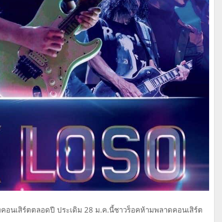
ทัพคอนเสิร์ตตลอดปี ประเดิม 28 ม.ค.นี้ชาวร็อคห้ามพลาดคอนเสิร์ต