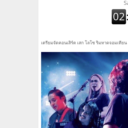
เตรียมจัดคอนเสิร์ต เสก โลโซ ริมหาดจอมเทียน