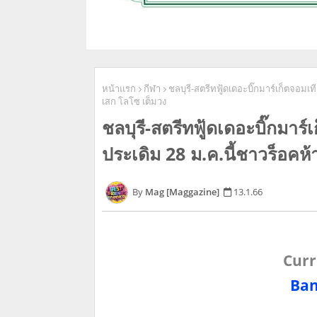
หน้าแรก
กีฬา
ชลบุรี-สตรีทฟู้ดเดอะบิ๊กมาร์เก็ตจอมเ
เสก โลโซ เต็มวง
ชลบุรี-สตรีทฟู้ดเดอะบิ๊กมาร
ประเดิม 28 ม.ค.นี้ชาวร็อคห
Mag [Maggazine]
13.1.66
Curr
Ban