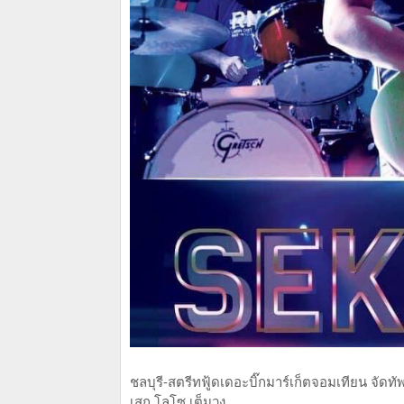
ชลบุรี-สตรีทฟู้ดเดอะบิ๊กมาร์เก็ตจอมเทียน จัด
เสก โลโซ เต็มวง