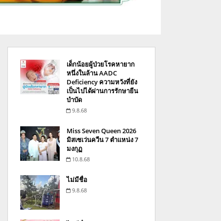
เด็กน้อยผู้ป่วยโรคหายาก
หนึ่งในล้าน AADC
Deficiency ความหวังที่ยัง
เป็นไปได้ผ่านการรักษายีน
บำบัด
9.8.68
Miss Seven Queen 2026
มิสเซเว่นควีน 7 ตำแหน่ง 7
มงกุฏ
10.8.68
ไม่มีชื่อ
9.8.68