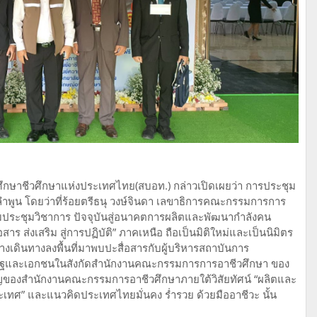
นศึกษาชีวศึกษาแห่งประเทศไทย(สบอท.) กล่าวเปิดเผยว่า การประชุม
พูน โดยว่าที่ร้อยตรีธนุ วงษ์จินดา เลขาธิการคณะกรรมการการ
่วมประชุมวิชาการ ปัจจุบันสู่อนาคตการผลิตและพัฒนากำลังคน
ร ส่งเสริม สู่การปฏิบัติ” ภาคเหนือ ถือเป็นมิติใหม่และเป็นนิมิตร
กลางเดินทางลงพื้นที่มาพบปะสื่อสารกับผู้บริหารสถาบันการ
รัฐและเอกชนในสังกัดสำนักงานคณะกรรมการการอาชีวศึกษา ของ
คัญของสำนักงานคณะกรรมการอาชีวศึกษาภายใต้วิสัยทัศน์ “ผลิตและ
เทศ” และแนวคิดประเทศไทยมั่นคง ร่ำรวย ด้วยมืออาชีวะ นั้น