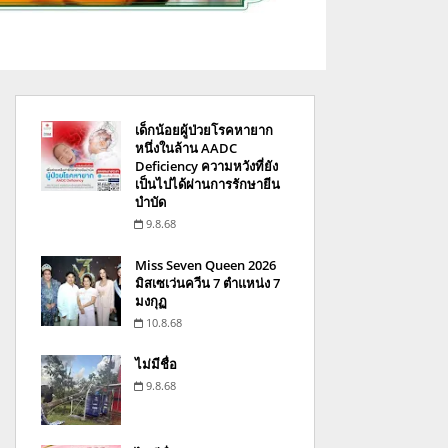
เด็กน้อยผู้ป่วยโรคหายาก
หนึ่งในล้าน AADC
Deficiency ความหวังที่ยัง
เป็นไปได้ผ่านการรักษายีน
บำบัด
9.8.68
Miss Seven Queen 2026
มิสเซเว่นควีน 7 ตำแหน่ง 7
มงกุฏ
10.8.68
ไม่มีชื่อ
9.8.68