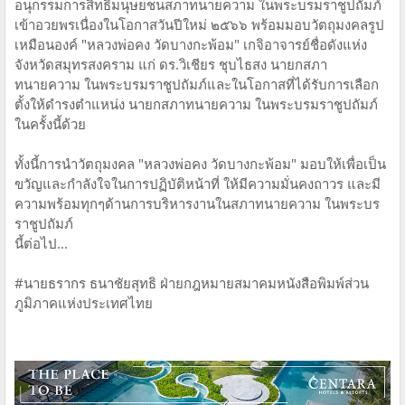
อนุกรรมการสิทธิมนุษยชนสภาทนายความ ในพระบรมราชูปถัมภ์
เข้าอวยพรเนื่องในโอกาสวันปีใหม่ ๒๕๖๖ พร้อมมอบวัตถุมงคลรูป
เหมือนองค์ "หลวงพ่อคง วัดบางกะพ้อม" เกจิอาจารย์ชื่อดังแห่ง
จังหวัดสมุทรสงคราม แก่ ดร.วิเชียร ชุบไธสง นายกสภา
ทนายความ ในพระบรมราชูปถัมภ์และในโอกาสที่ได้รับการเลือก
ตั้งให้ดำรงตำแหน่ง นายกสภาทนายความ ในพระบรมราชูปถัมภ์
ในครั้งนี้ด้วย
ทั้งนี้การนำวัตถุมงคล "หลวงพ่อคง วัดบางกะพ้อม" มอบให้เพื่อเป็น
ขวัญและกำลังใจในการปฏิบัติหน้าที่ ให้มีความมั่นคงถาวร และมี
ความพร้อมทุกๆด้านการบริหารงานในสภาทนายความ ในพระบร
ราชูปถัมภ์
นี้ต่อไป...
#นายธรากร ธนาชัยสุทธิ ฝ่ายกฎหมายสมาคมหนังสือพิมพ์ส่วน
ภูมิภาคแห่งประเทศไทย