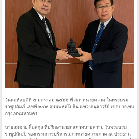
วันพฤหัสบดีที่ ๕ มกราคม ๒๕๖๖ ที่ สภาทนายความ ในพระบรม
ราชูปถัมภ์ เลขที่ ๒๔๙ ถนนพหลโยธิน แขวงอนุสาวรีย์ เขตบางเขน
กรุงเทพมหานคร
นายสมชาย ลิ้มสกุล ที่ปรึกษานายกสภาทนายความ ในพระบรม
ราชูปถัมภ์, รองกรรมการบริหารสภาทนายความภาค ๗, ประธาน