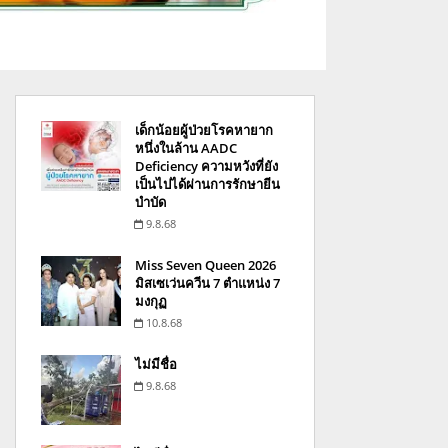
เด็กน้อยผู้ป่วยโรคหายาก
หนึ่งในล้าน AADC
Deficiency ความหวังที่ยัง
เป็นไปได้ผ่านการรักษายีน
บำบัด
9.8.68
Miss Seven Queen 2026
มิสเซเว่นควีน 7 ตำแหน่ง 7
มงกุฏ
10.8.68
ไม่มีชื่อ
9.8.68