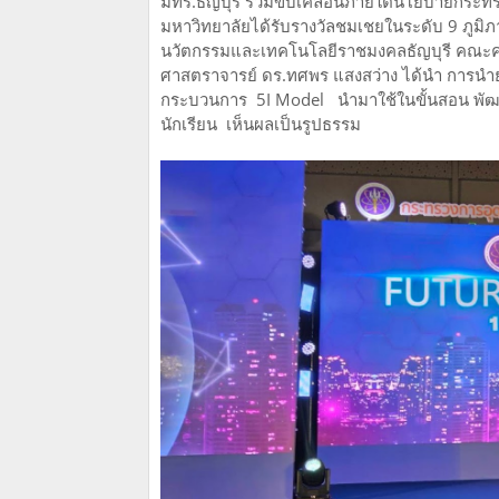
มทร.ธัญบุรี ร่วมขับเคลื่อนภายใต้นโยบายกระทรว
มหาวิทยาลัยได้รับรางวัลชมเชยในระดับ 9 ภูม
นวัตกรรมและเทคโนโลยีราชมงคลธัญบุรี คณะครุศ
ศาสตราจารย์ ดร.ทศพร แสงสว่าง ได้นำ การนำย
กระบวนการ 5I Model นำมาใช้ในขั้นสอน พัฒนา
นักเรียน เห็นผลเป็นรูปธรรม