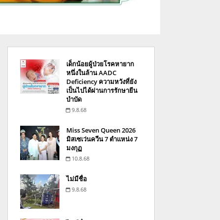
เด็กน้อยผู้ป่วยโรคหายาก
หนึ่งในล้าน AADC
Deficiency ความหวังที่ยัง
เป็นไปได้ผ่านการรักษายีน
บำบัด
9.8.68
Miss Seven Queen 2026
มิสเซเว่นควีน 7 ตำแหน่ง 7
มงกุฏ
10.8.68
ไม่มีชื่อ
9.8.68