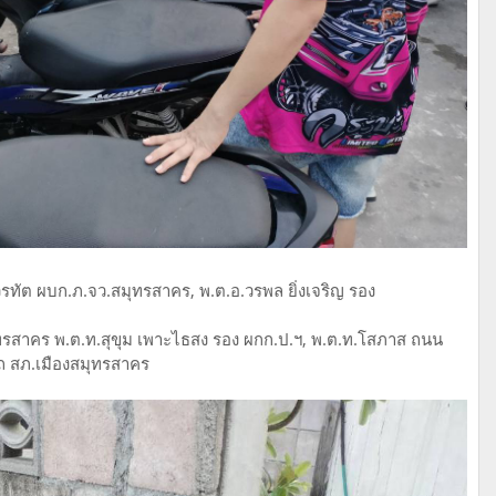
วรทัต ผบก.ภ.จว.สมุทรสาคร, พ.ต.อ.วรพล ยิ่งเจริญ รอง
ุทรสาคร พ.ต.ท.สุขุม เพาะไธสง รอง ผกก.ป.ฯ, พ.ต.ท.โสภาส ถนน
ถ สภ.เมืองสมุทรสาคร