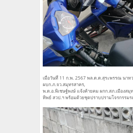
เมื่อวันทึ่ 11 ก.พ. 2567 พล.ต.ต.สุระพรรณ นาท
ผบก.ภ.จว.สมุทรสาคร,
พ.ต.อ.พิเชษฐ์พงษ์ แจ้งค้ายคม ผกก.สภ.เมืองสม
ทิพย์ สวป.ฯ พร้อมด้วยชุดปราบปรามโจรกรรมร