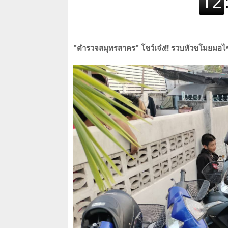
"ตำรวจสมุทรสาคร" โชว์เจ๋ง!! รวบหัวขโมยมอไซ