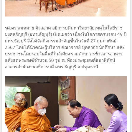
รศ.ดร.สมหมาย ผิวสอาด อธิการบดีมหาวิทยาลัยเทคโนโลยีราช
มงคลธัญบุรี (มทร.ธัญบุรี) เปิดเผยว่า เนื่องในโอกาสครบรอบ 49 ปี
มทร.ธัญบุรี จึงได้จัดกิจกรรมสำคัญขึ้นในวันที่ 27 กุมภาพันธ์
2567 โดยได้นำคณะผู้บริหาร คณาจารย์ บุคลากร นักศึกษา และ
ประชาชนโดยรอบในพื้นที่ใกล้เคียง ร่วมตักบาตรข้าวสารอาหาร
แห้งแด่พระสงฆ์จำนวน 50 รูป ณ ห้องประชุมสงค์ธนาพิทักษ์
อาคารสำนักงานอธิการบดี มทร.ธัญบุรี จ.ปทุมธานี