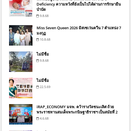
Deficiency ความหวังที่ยังเป็นไปได้ผ่านการรักษายีน
บำบัด
9.8.68
Miss Seven Queen 2026 มิสเซเว่นควีน 7 ตำแหน่ง 7
มงกุฏ
10.8.68
ไม่มีชื่อ
9.8.68
ไม่มีชื่อ
22.5.69
iRAP_ECONOMY มจพ. คว้ารางวัลชนะเลิศ ถ้วย
พระราชทานสมเด็จพระกนิษฐาธิราชฯ เป็นสมัยที่ 2
4.6.68