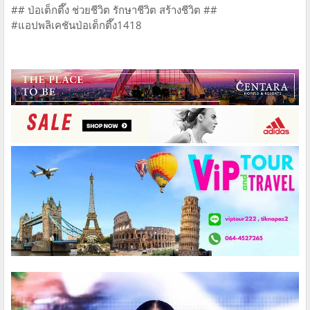
## ป่อเต็กตึ๊ง ช่วยชีวิต รักษาชีวิต สร้างชีวิต ##
#แอปพลิเคชันป่อเต็กตึ๊ง1418