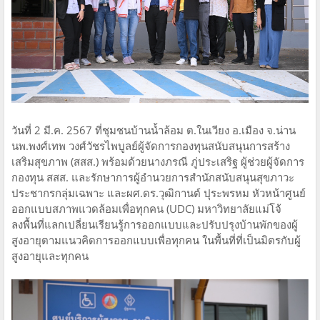
​วันที่ 2 มี.ค. 2567 ที่ชุมชนบ้านน้ำล้อม ต.ในเวียง อ.เมือง จ.น่าน
นพ.พงศ์เทพ วงศ์วัชรไพบูลย์ผู้จัดการกองทุนสนับสนุนการสร้าง
เสริมสุขภาพ (สสส.) พร้อมด้วยนางภรณี ภู่ประเสริฐ ผู้ช่วยผู้จัดการ
กองทุน สสส. และรักษาการผู้อำนวยการสำนักสนับสนุนสุขภาวะ
ประชากรกลุ่มเฉพาะ และผศ.ดร.วุฒิกานต์ ปุระพรหม หัวหน้าศูนย์
ออกแบบสภาพแวดล้อมเพื่อทุกคน (UDC) มหาวิทยาลัยแม่โจ้
ลงพื้นที่แลกเปลี่ยนเรียนรู้การออกแบบและปรับปรุงบ้านพักของผู้
สูงอายุตามแนวคิดการออกแบบเพื่อทุกคน ในพื้นที่ที่เป็นมิตรกับผู้
สูงอายุและทุกคน