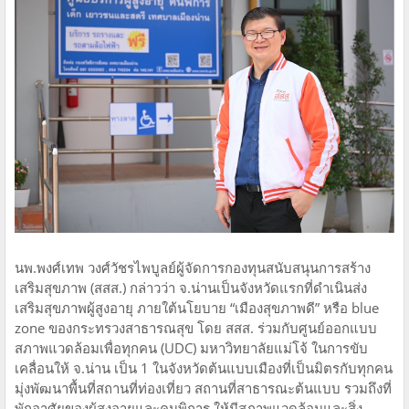
​นพ.พงศ์เทพ วงศ์วัชรไพบูลย์ผู้จัดการกองทุนสนับสนุนการสร้าง
เสริมสุขภาพ (สสส.) กล่าวว่า จ.น่านเป็นจังหวัดแรกที่ดำเนินส่ง
เสริมสุขภาพผู้สูงอายุ ภายใต้นโยบาย “เมืองสุขภาพดี” หรือ blue
zone ของกระทรวงสาธารณสุข โดย สสส. ร่วมกับศูนย์ออกแบบ
สภาพแวดล้อมเพื่อทุกคน (UDC) มหาวิทยาลัยแม่โจ้ ในการขับ
เคลื่อนให้ จ.น่าน เป็น 1 ในจังหวัดต้นแบบเมืองที่เป็นมิตรกับทุกคน
มุ่งพัฒนาพื้นที่สถานที่ท่องเที่ยว สถานที่สาธารณะต้นแบบ รวมถึงที่
พักอาศัยของผู้สูงอายุและคนพิการ ให้มีสภาพแวดล้อมและสิ่ง