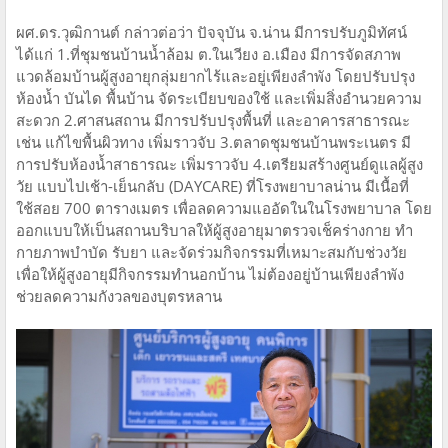
ผศ.ดร.วุฒิกานต์ กล่าวต่อว่า ปัจจุบัน จ.น่าน มีการปรับภูมิทัศน์
ได้แก่ 1.ที่ชุมชนบ้านน้ำล้อม ต.ในเวียง อ.เมือง มีการจัดสภาพ
แวดล้อมบ้านผู้สูงอายุกลุ่มยากไร้และอยู่เพียงลำพัง โดยปรับปรุง
ห้องน้ำ บันได พื้นบ้าน จัดระเบียบของใช้ และเพิ่มสิ่งอำนวยความ
สะดวก 2.ศาสนสถาน มีการปรับปรุงพื้นที่ และอาคารสาธารณะ
เช่น แก้ไขพื้นผิวทาง เพิ่มราวจับ 3.ตลาดชุมชนบ้านพระเนตร มี
การปรับห้องน้ำสาธารณะ เพิ่มราวจับ 4.เตรียมสร้างศูนย์ดูแลผู้สูง
วัย แบบไปเช้า-เย็นกลับ (DAYCARE) ที่โรงพยาบาลน่าน มีเนื้อที่
ใช้สอย 700 ตารางเมตร เพื่อลดความแออัดในในโรงพยาบาล โดย
ออกแบบให้เป็นสถานบริบาลให้ผู้สูงอายุมาตรวจเช็คร่างกาย ทำ
กายภาพบำบัด รับยา และจัดร่วมกิจกรรมที่เหมาะสมกับช่วงวัย
เพื่อให้ผู้สูงอายุมีกิจกรรมทำนอกบ้าน ไม่ต้องอยู่บ้านเพียงลำพัง
ช่วยลดความกังวลของบุตรหลาน