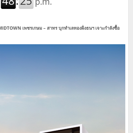
OL MIDTOWN เพชรเกษม – สาทร บุกทำเลทองฝั่งธนฯ เจาะกำลังซื้อ