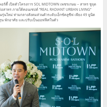
อพเพอร์ตี้ เปิดตัวโครงการ SOL MIDTOWN เพชรเกษม – สาทร ชูจุด
อมต่อสาทร ภายใต้คอนเซปต์ “REAL RADIANT URBAN LIVING”
่นใหม่ ท่ามกลางสังคมส่วนตัวระดับเอ็กซ์คลูซีฟ เพียง 49 ยูนิต
ลงทุน พักอาศัย และปรับเป็นออฟฟิศในตัว