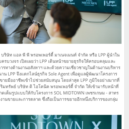
บริษัท แอล พี พี พรอพเพอร์ตี้ มาเนจเมนท์ จํากัด หรือ LPP ผู้นําใน
บครบวงจร เปิดเผยว่า LPP เดินหน้าขยายธุรกิจให้ครอบคลุมและ
องการทางด้านงานอสังหาฯ และด้วยความเชี่ยวชาญในด้านงานบริหาร
น LPP จึงแตกไลน์ธุรกิจ Sole Agent เพื่อดูแลผู้พัฒนาโครงการ
ยมืออาชีพเข้าไปช่วยสนับสนุน โดยล่าสุด LPP ภูมิใจอย่างมากที่
รัพย์ บริษัท ดิ ไอโคนิค พรอพเพอร์ตี้ จํากัด ให้เข้ามารับหน้าที่
าดเต็มรูปแบบให้กับโครงการ SOL MIDTOWN เพชรเกษม - สาทร
รงานขายและการตลาด ซึ่งถือเป็นการขยายอีกหนึ่งบริการของกลุ่ม