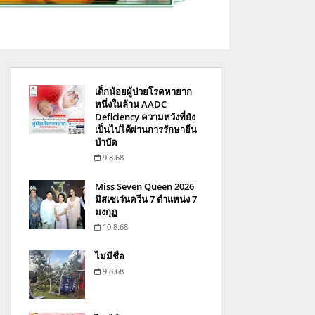
เด็กน้อยผู้ป่วยโรคหายาก
หนึ่งในล้าน AADC
Deficiency ความหวังที่ยัง
เป็นไปได้ผ่านการรักษายีน
บำบัด
9.8.68
Miss Seven Queen 2026
มิสเซเว่นควีน 7 ตำแหน่ง 7
มงกุฏ
10.8.68
ไม่มีชื่อ
9.8.68