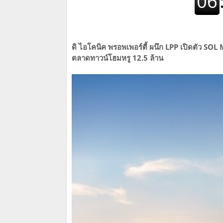
ดิ ไอโคนิค พรอพเพอร์ตี้ ผนึก LPP เปิดตัว S
ตลาดทาวน์โฮมหรู 12.5 ล้าน