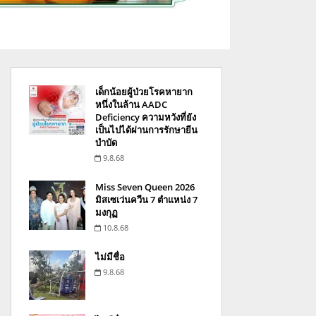
เด็กน้อยผู้ป่วยโรคหายาก
หนึ่งในล้าน AADC
Deficiency ความหวังที่ยัง
เป็นไปได้ผ่านการรักษายีน
บำบัด
9.8.68
Miss Seven Queen 2026
มิสเซเว่นควีน 7 ตำแหน่ง 7
มงกุฏ
10.8.68
ไม่มีชื่อ
9.8.68