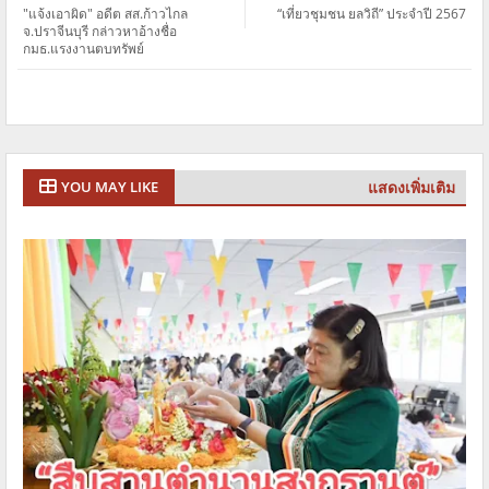
"แจ้งเอาผิด" อดีต สส.ก้าวไกล
“เที่ยวชุมชน ยลวิถี” ประจำปี 2567
จ.ปราจีนบุรี กล่าวหาอ้างชื่อ
กมธ.แรงงานตบทรัพย์
แสดงเพิ่มเติม
YOU MAY LIKE