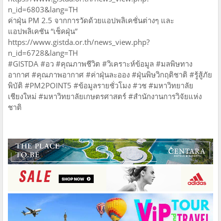
n_id=6803&lang=TH
ค่าฝุ่น PM 2.5 จากการวัดด้วยแอปพลิเคชั่นต่างๆ และ
แอปพลิเคชัน “เช็คฝุ่น”
https://www.gistda.or.th/news_view.php?
n_id=6728&lang=TH
#GISTDA #อว #คุณภาพชีวิต #วิเคราะห์ข้อมูล #มลพิษทาง
อากาศ #คุณภาพอากาศ #ค่าฝุ่นละออง #ฝุ่นพิษวิกฤติชาติ #รู้สู้ภัย
พิบัติ #PM2POINT5 #ข้อมูลรายชั่วโมง #วช #มหาวิทยาลัย
เชียงใหม่ #มหาวิทยาลัยเกษตรศาสตร์ #สำนักงานการวิจัยแห่ง
ชาติ