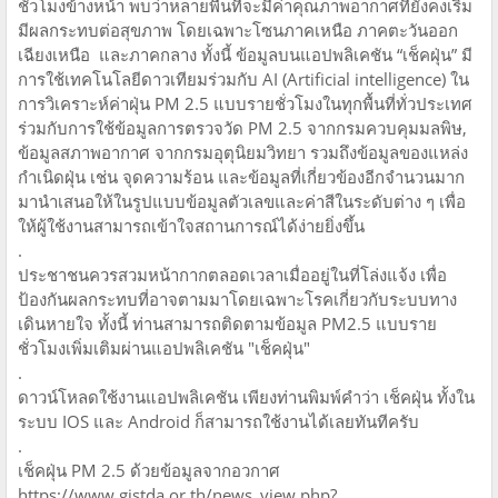
ชั่วโมงข้างหน้า พบว่าหลายพื้นที่จะมีค่าคุณภาพอากาศที่ยังคงเริ่ม
มีผลกระทบต่อสุขภาพ โดยเฉพาะโซนภาคเหนือ ภาคตะวันออก
เฉียงเหนือ และภาคกลาง ทั้งนี้ ข้อมูลบนแอปพลิเคชัน “เช็คฝุ่น” มี
การใช้เทคโนโลยีดาวเทียมร่วมกับ AI (Artificial intelligence) ใน
การวิเคราะห์ค่าฝุ่น PM 2.5 แบบรายชั่วโมงในทุกพื้นที่ทั่วประเทศ
ร่วมกับการใช้ข้อมูลการตรวจวัด PM 2.5 จากกรมควบคุมมลพิษ,
ข้อมูลสภาพอากาศ จากกรมอุตุนิยมวิทยา รวมถึงข้อมูลของแหล่ง
กำเนิดฝุ่น เช่น จุดความร้อน และข้อมูลที่เกี่ยวข้องอีกจำนวนมาก
มานำเสนอให้ในรูปแบบข้อมูลตัวเลขและค่าสีในระดับต่าง ๆ เพื่อ
ให้ผู้ใช้งานสามารถเข้าใจสถานการณ์ได้ง่ายยิ่งขึ้น
.
ประชาชนควรสวมหน้ากากตลอดเวลาเมื่ออยู่ในที่โล่งแจ้ง เพื่อ
ป้องกันผลกระทบที่อาจตามมาโดยเฉพาะโรคเกี่ยวกับระบบทาง
เดินหายใจ ทั้งนี้ ท่านสามารถติดตามข้อมูล PM2.5 แบบราย
ชั่วโมงเพิ่มเติมผ่านแอปพลิเคชัน "เช็คฝุ่น"
.
ดาวน์โหลดใช้งานแอปพลิเคชัน เพียงท่านพิมพ์คำว่า เช็คฝุ่น ทั้งใน
ระบบ IOS และ Android ก็สามารถใช้งานได้เลยทันทีครับ
.
เช็คฝุ่น PM 2.5 ด้วยข้อมูลจากอวกาศ
https://www.gistda.or.th/news_view.php?